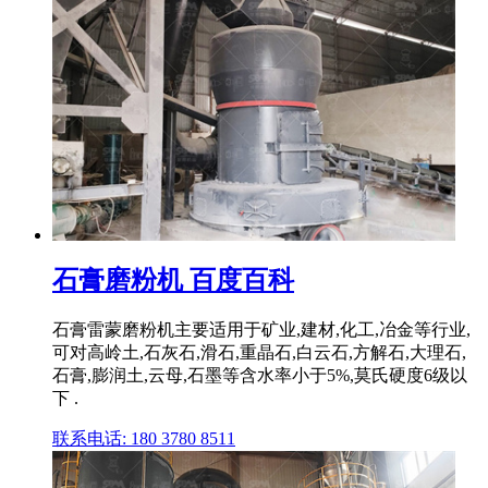
石膏磨粉机 百度百科
石膏雷蒙磨粉机主要适用于矿业,建材,化工,冶金等行业,
可对高岭土,石灰石,滑石,重晶石,白云石,方解石,大理石,
石膏,膨润土,云母,石墨等含水率小于5%,莫氏硬度6级以
下 .
联系电话: 180 3780 8511