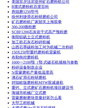
美国宾夕法尼亚州矿石磨粉机公司
R摆式磨粉机百度百科
悬辊磨1250型号
徐州利捷滑石粉研磨机公司
矿石磨粉机厂家韶关上海双拳
300-200微粉磨
SCBF1200石灰岩干式高产预粉磨
衡阳铝矾土立式磨粉机
加工机石灰石粉碎机械
山西石墨碳粉加工何为机械二次粉碎
150X250型重钙磨粉机雷蒙机
布勒电控磨粉机
1600一2100颚（鄂 式破石机规格与参数
粉碎设备制造企业
5r雷蒙磨机产量低温度高
沸石矿滑石粉研磨机
对辊欧版磨粉机MTW双减速机
重钙、立式磨矿石磨粉机项目建议书
海城市机械厂立式磨
雷蒙磨耐磨块质量好坏怎么看
大型工程机械
大摆式磨cbn石灰石轮规格