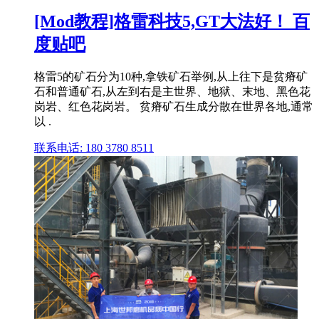
[Mod教程]格雷科技5,GT大法好！ 百
度贴吧
格雷5的矿石分为10种,拿铁矿石举例,从上往下是贫瘠矿
石和普通矿石,从左到右是主世界、地狱、末地、黑色花
岗岩、红色花岗岩。 贫瘠矿石生成分散在世界各地,通常
以 .
联系电话: 180 3780 8511