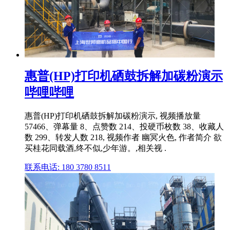
惠普(HP)打印机硒鼓拆解加碳粉演示
哔哩哔哩
惠普(HP)打印机硒鼓拆解加碳粉演示, 视频播放量
57466、弹幕量 8、点赞数 214、投硬币枚数 38、收藏人
数 299、转发人数 218, 视频作者 幽冥火色, 作者简介 欲
买桂花同载酒,终不似,少年游。,相关视 .
联系电话: 180 3780 8511