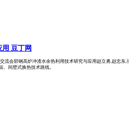
用 豆丁网
交流会邯钢高炉冲渣水余热利用技术研究与应用赵立勇,赵忠东,张
阻垢、间壁式换热技术路线。