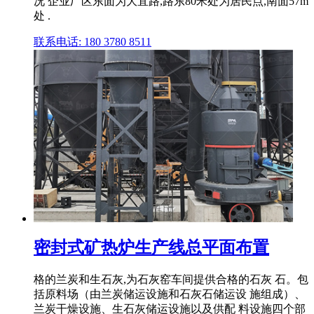
况 企业厂区东面为大宜路,路东80米处为居民点,南面57m
处 .
联系电话: 180 3780 8511
密封式矿热炉生产线总平面布置
格的兰炭和生石灰,为石灰窑车间提供合格的石灰 石。包
括原料场（由兰炭储运设施和石灰石储运设 施组成）、
兰炭干燥设施、生石灰储运设施以及供配 料设施四个部