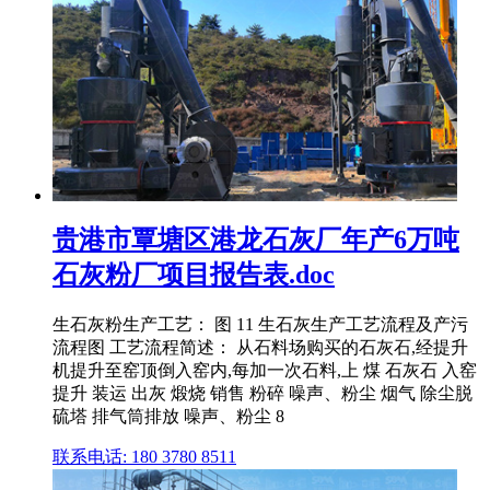
贵港市覃塘区港龙石灰厂年产6万吨
石灰粉厂项目报告表.doc
生石灰粉生产工艺： 图 11 生石灰生产工艺流程及产污
流程图 工艺流程简述： 从石料场购买的石灰石,经提升
机提升至窑顶倒入窑内,每加一次石料,上 煤 石灰石 入窑
提升 装运 出灰 煅烧 销售 粉碎 噪声、粉尘 烟气 除尘脱
硫塔 排气筒排放 噪声、粉尘 8
联系电话: 180 3780 8511