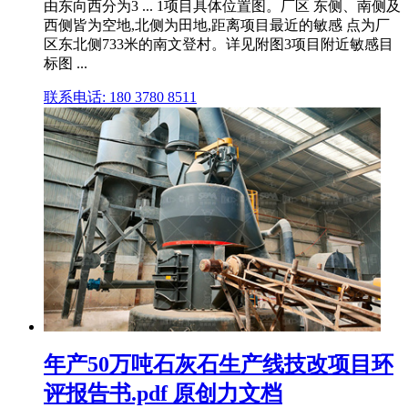
由东向西分为3 ... 1项目具体位置图。厂区 东侧、南侧及
西侧皆为空地,北侧为田地,距离项目最近的敏感 点为厂
区东北侧733米的南文登村。详见附图3项目附近敏感目
标图 ...
联系电话: 180 3780 8511
年产50万吨石灰石生产线技改项目环
评报告书.pdf 原创力文档