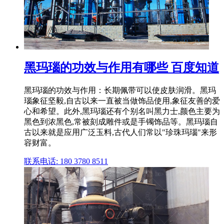
黑玛瑙的功效与作用有哪些 百度知道
黑玛瑙的功效与作用：长期佩带可以使皮肤润滑。黑玛
瑙象征坚毅,自古以来一直被当做饰品使用,象征友善的爱
心和希望。此外,黑玛瑙还有个别名叫黑力士,颜色主要为
黑色到浓黑色,常被刻成雕件或是手镯饰品等。黑玛瑙自
古以来就是应用广泛玉料,古代人们常以"珍珠玛瑙"来形
容财富。
联系电话: 180 3780 8511