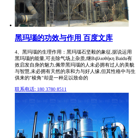
黑玛瑙的功效与作用 百度文库
4、黑玛瑙的生理作用：黑玛瑙石坚毅的象征,据说运用
黑玛瑙的能量,可去除气场上杂质,继Βιβλιοθήκη Baidu有
效启发自身的魅力,佩带黑玛瑙的人未必拥有过人的美貌
与智慧,未必拥有天然的亲和力与好人缘,但其性格中与生
俱来的"棱角"却是一种足以致命的
联系电话: 180 3780 8511