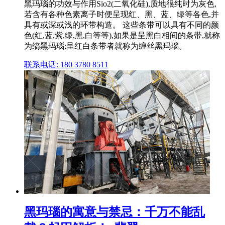
黑玛瑙的功效与作用Sio2(二氧化硅),质地很纯时为灰色,
若含有各种色素离子时便呈现红、黑、蓝、绿等各色,并
具有或深或浅的环带构造。 这些条带可以具有不同的颜
色(红,蓝,紫,绿,黑,白等等),如果是呈黑白相间的条带,就称
为缟黑玛瑙;呈红白条带者就称为缠丝黑玛瑙。
联系电话: 180 3780 8511
黑玛瑙的寓意与禁忌：千万不能乱