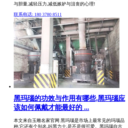
与胆量,减轻压力,减低嫉妒与沮丧的心理!
联系电话: 180 3780 8511
黑玛瑙的功效与作用有哪些,黑玛瑙应
该如何佩戴才能最好的 ...
本文来自玉雕名家官网 黑玛瑙是市场上最常见的玛瑙品
种,它还有个别名,叫黑力士,是不是很可爱。黑玛瑙自古