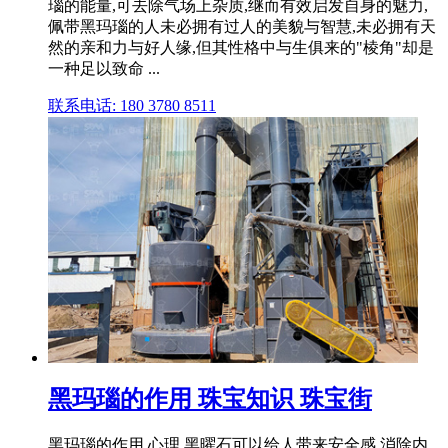
瑙的能量,可去除气场上杂质,继而有效启发自身的魅力,
佩带黑玛瑙的人未必拥有过人的美貌与智慧,未必拥有天
然的亲和力与好人缘,但其性格中与生俱来的"棱角"却是
一种足以致命 ...
联系电话: 180 3780 8511
黑玛瑙的作用 珠宝知识 珠宝街
黑玛瑙的作用 心理 黑曜石可以给人带来安全感,消除内