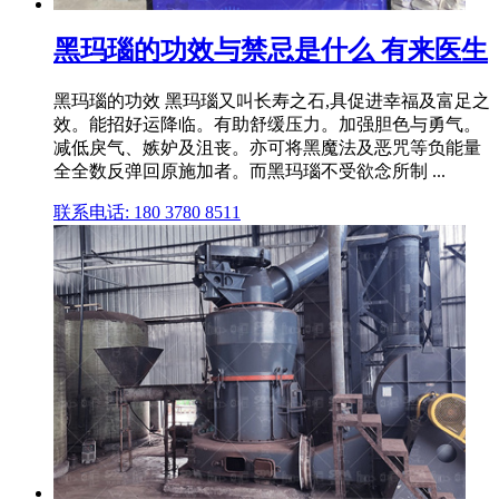
黑玛瑙的功效与禁忌是什么 有来医生
黑玛瑙的功效 黑玛瑙又叫长寿之石,具促进幸福及富足之
效。能招好运降临。有助舒缓压力。加强胆色与勇气。
减低戾气、嫉妒及沮丧。亦可将黑魔法及恶咒等负能量
全全数反弹回原施加者。而黑玛瑙不受欲念所制 ...
联系电话: 180 3780 8511