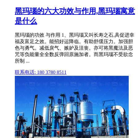
黑玛瑙的六大功效与作用,黑玛瑙寓意
是什么
黑玛瑙的功效 与作用 1、黑玛瑙又叫长寿之石,具促进幸
福及富足之效。能招好运降临。有助舒缓压力。加强胆
色与勇气。减低戾气、嫉妒及沮丧。亦可将黑魔法及恶
咒等负能量全全数反弹回原施加者。而黑玛瑙不受欲念
所制 ...
联系电话: 180 3780 8511