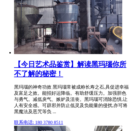
【今日艺术品鉴赏】解读黑玛瑙你所
不了解的秘密！
黑玛瑙的神奇功效 黑玛瑙常被成称长寿之石,具促进幸福
及富足之效。能招好运降临。有助舒缓压力。加强胆色
与勇气。减低戾气、嫉妒及沮丧。黑玛瑙可消除恐惧,让
人有安全感。可辟邪并防止低灵及负能量的侵扰,亦可将
黑魔法及恶咒等负 ...
联系电话: 180 3780 8511