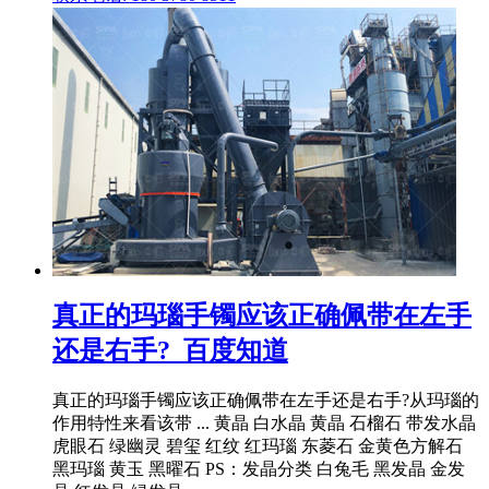
真正的玛瑙手镯应该正确佩带在左手
还是右手?_百度知道
真正的玛瑙手镯应该正确佩带在左手还是右手?从玛瑙的
作用特性来看该带 ... 黄晶 白水晶 黄晶 石榴石 带发水晶
虎眼石 绿幽灵 碧玺 红纹 红玛瑙 东菱石 金黄色方解石
黑玛瑙 黄玉 黑曜石 PS：发晶分类 白兔毛 黑发晶 金发