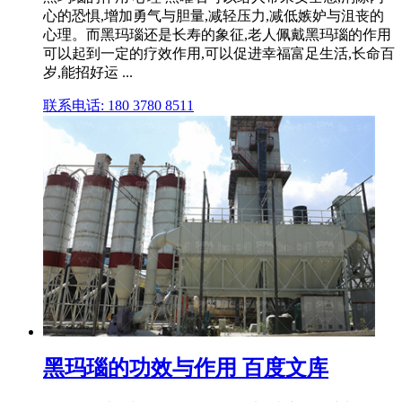
心的恐惧,增加勇气与胆量,减轻压力,减低嫉妒与沮丧的
心理。而黑玛瑙还是长寿的象征,老人佩戴黑玛瑙的作用
可以起到一定的疗效作用,可以促进幸福富足生活,长命百
岁,能招好运 ...
联系电话: 180 3780 8511
黑玛瑙的功效与作用 百度文库