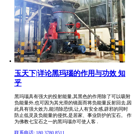
玉天下|详论黑玛瑙的作用与功效 知
乎
黑玛瑙具有强大的投射能量,其黑色的作用除了可以吸附
负能量外,也可因为其光滑的镜面而将负能量反射回去,因
此具有强大效力,能消除恐惧,让人有安全感,辟邪的同时
防止低灵及负能量的侵扰,是居家、事业防护的宝石。 作
为佛教七宝石之一的黑玛瑙亦可使人客 .
联系电话: 180 3780 8511