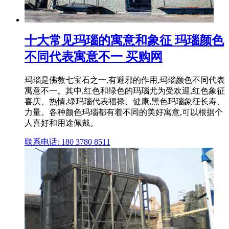
十大常见玛瑙的寓意和象征 玛瑙颜色
不同代表寓意不一 买购网
玛瑙是佛教七宝石之一,有避邪的作用,玛瑙颜色不同代表
寓意不一。其中,红色和绿色的玛瑙尤为受欢迎,红色象征
喜庆、热情,绿玛瑙代表福禄、健康,黑色玛瑙象征长寿、
力量。各种颜色玛瑙都有着不同的美好寓意,可以根据个
人喜好和用途佩戴。
联系电话: 180 3780 8511