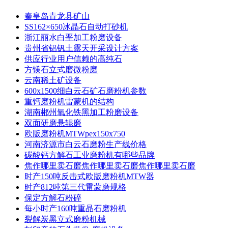
秦皇岛青龙县矿山
SS162×650冰晶石自动打砂机
浙江丽水白垩加工粉磨设备
贵州省铝钒土露天开采设计方案
供应行业用户信赖的高纯石
方镁石立式磨微粉磨
云南稀土矿设备
600x1500细白云石矿石磨粉机参数
重钙磨粉机雷蒙机的结构
湖南郴州氧化铁黑加工粉磨设备
双面研磨悬辊磨
欧版磨粉机MTWpex150x750
河南济源市白云石磨粉生产线价格
碳酸钙方解石工业磨粉机有哪些品牌
焦作哪里卖石磨焦作哪里卖石磨焦作哪里卖石磨
时产150吨反击式欧版磨粉机MTW器
时产812吨第三代雷蒙磨规格
保定方解石粉碎
每小时产160吨重晶石磨粉机
裂解炭黑立式磨粉机械