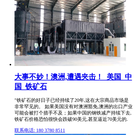
大事不妙！澳洲,遭遇夹击！_美国_中
国_铁矿石
"铁矿石的好日子已经持续了20年,这在大宗商品市场是
非常罕见的。 如果美国没有对澳洲豁免,澳洲的出口产业
可能会被打个措手不及；如果中国的钢铁减产持续下去,
铁矿石价格恐怕很快会跌破90美元,甚至逼近70美元的.
联系电话: 180 3780 8511