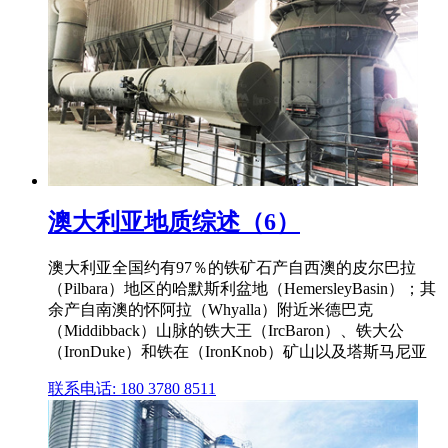
澳大利亚地质综述（6）
澳大利亚全国约有97％的铁矿石产自西澳的皮尔巴拉
（Pilbara）地区的哈默斯利盆地（HemersleyBasin）；其
余产自南澳的怀阿拉（Whyalla）附近米德巴克
（Middibback）山脉的铁大王（IrcBaron）、铁大公
（IronDuke）和铁在（IronKnob）矿山以及塔斯马尼亚
联系电话: 180 3780 8511