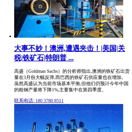
大事不妙！澳洲,遭遇夹击！|美国|关
税|铁矿石|特朗普 ...
高盛（Goldman Sachs）的分析师指出,澳洲的铁矿石出货
量在3月份大幅反弹,而巴西的铁矿石供应量也在增加。
虽然高盛认为当前市场基本平衡,但他们仍预计今年中国
的粗钢产量将下降1%,主要集中在第四季度。
联系电话: 180 3780 8511