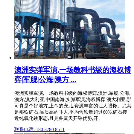
澳洲实弹军演,一场教科书级的海权博
弈|军舰|公海|澳方 ...
澳洲实弹军演,一场教科书级的海权博弈,澳洲,军舰,公海,
澳方,澳大利亚,中国南海,实弹军演,海权博弈 澳大利亚,那
可真是个好地方,上帝的宠儿,资源丰富的让人眼馋。尤其
是那铁矿石,品质高的吓人,平均含铁量超过60%,矿石接
近纯氧化铁形态,且具备露天开采优势,开 .
联系电话: 180 3780 8511