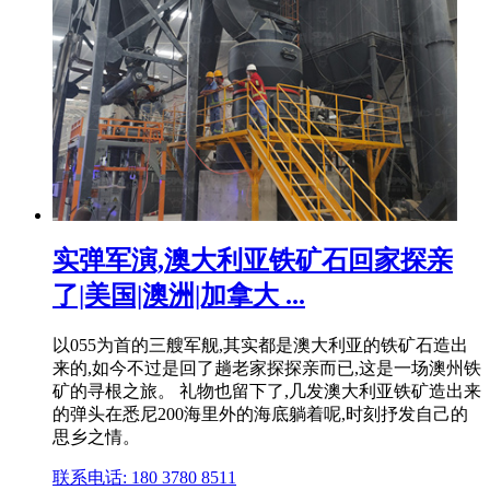
实弹军演,澳大利亚铁矿石回家探亲
了|美国|澳洲|加拿大 ...
以055为首的三艘军舰,其实都是澳大利亚的铁矿石造出
来的,如今不过是回了趟老家探探亲而已,这是一场澳州铁
矿的寻根之旅。 礼物也留下了,几发澳大利亚铁矿造出来
的弹头在悉尼200海里外的海底躺着呢,时刻抒发自己的
思乡之情。
联系电话: 180 3780 8511