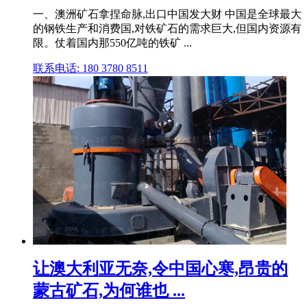
一、澳洲矿石拿捏命脉,出口中国发大财 中国是全球最大
的钢铁生产和消费国,对铁矿石的需求巨大,但国内资源有
限。仗着国内那550亿吨的铁矿 ...
联系电话: 180 3780 8511
让澳大利亚无奈,令中国心寒,昂贵的
蒙古矿石,为何谁也 ...