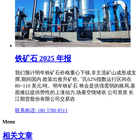
铁矿石 2025 年报
我们预计明年铁矿石价格重心下移,非主流矿山成形成支
撑,期间国内 政策出推升矿价, ¯氏62%指数运行区间在
80~110 美元/吨。明年铁矿石 将会是供强需弱的格局,基
面难以提供势性的上涨动力,场看空情绪依 公司资质 长
江期货股份有限公司交易咨
联系电话: 180 3780 8511
Menu
相关文章