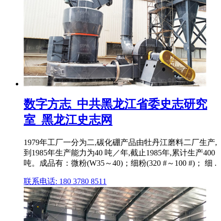
数字方志_中共黑龙江省委史志研究
室_黑龙江史志网
1979年工厂一分为二,碳化硼产品由牡丹江磨料二厂生产,
到1985年生产能力为40 吨／年,截止1985年,累计生产400
吨。成品有：微粉(W35～40)；细粉(320 #～100 #)； 细 .
联系电话: 180 3780 8511