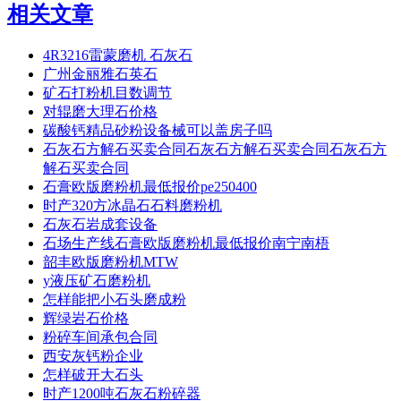
相关文章
4R3216雷蒙磨机 石灰石
广州金丽雅石英石
矿石打粉机目数调节
对辊磨大理石价格
碳酸钙精品砂粉设备械可以盖房子吗
石灰石方解石买卖合同石灰石方解石买卖合同石灰石方
解石买卖合同
石膏欧版磨粉机最低报价pe250400
时产320方冰晶石石料磨粉机
石灰石岩成套设备
石场生产线石膏欧版磨粉机最低报价南宁南梧
韶丰欧版磨粉机MTW
y液压矿石磨粉机
怎样能把小石头磨成粉
辉绿岩石价格
粉碎车间承包合同
西安灰钙粉企业
怎样破开大石头
时产1200吨石灰石粉碎器