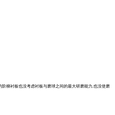
的阶梯衬板也没考虑衬板与磨球之间的最大研磨能力,也没使磨