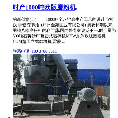
时产1000吨欧版磨粉机,
的新创意(上) ——1000吨全八辊磨生产工艺的设计与实
践 志健 荣振君 (郑州金苑面业有限公司) 摘要长期以来,
围绕八辊磨粉机的利与弊,国内外专家褒贬不一,时产量为
500吨石英砂PF反击式破碎机MTW系列欧版磨粉机
LUM超压立式磨粉机 雷蒙 ...
联系电话: 180 3780 8511