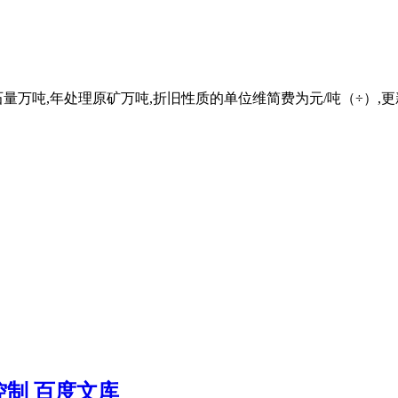
万吨,年处理原矿万吨,折旧性质的单位维简费为元/吨（÷）,更新
制 百度文库