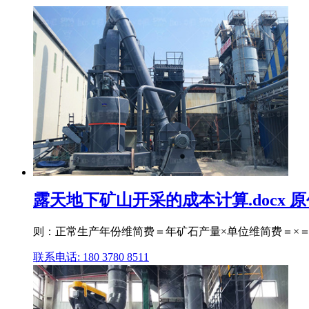
露天地下矿山开采的成本计算.docx 
则：正常生产年份维简费＝年矿石产量×单位维简费＝×＝ 
联系电话: 180 3780 8511