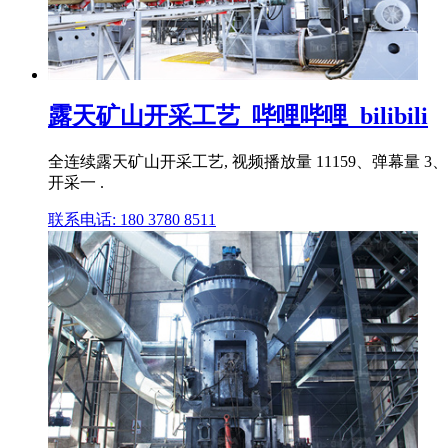
露天矿山开采工艺_哔哩哔哩_bilibili
全连续露天矿山开采工艺, 视频播放量 11159、弹幕量 3、点
开采一 .
联系电话: 180 3780 8511