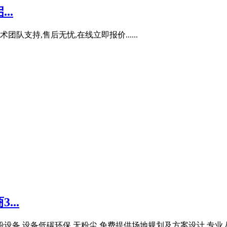
..
队支持,售后无忧,在线立即报价......
..
设备,设备低碳环保,无粉尘,免费提供场地规划及方案设计,专业