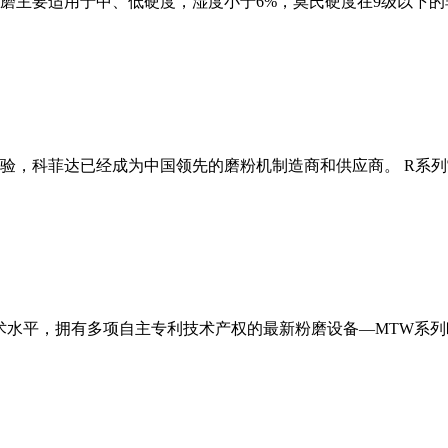
磨主要适用于中、低硬度，湿度小于6%，莫氏硬度在9级以下的
经验，科菲达已经成为中国领先的磨粉机制造商和供应商。 R系
术水平，拥有多项自主专利技术产权的最新粉磨设备—MTW系列欧