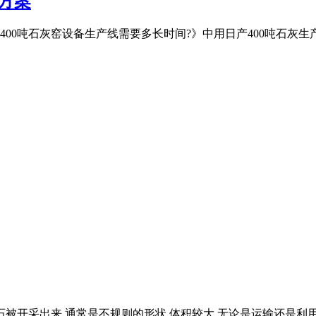
方案
00吨石灰窑设备生产线需要多长时间?》中用日产400吨石灰
被开采出来,通常是不规则的形状,体积较大,无论是运输还是利用,