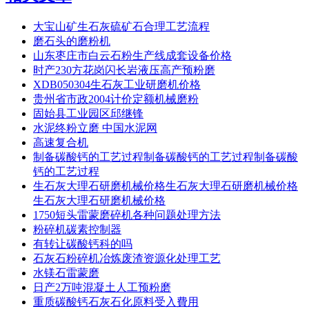
大宝山矿生石灰硫矿石合理工艺流程
磨石头的磨粉机
山东枣庄市白云石粉生产线成套设备价格
时产230方花岗闪长岩液压高产预粉磨
XDB050304生石灰工业研磨机价格
贵州省市政2004计价定额机械磨粉
固始县工业园区邱继锋
水泥终粉立磨 中国水泥网
高速复合机
制备碳酸钙的工艺过程制备碳酸钙的工艺过程制备碳酸
钙的工艺过程
生石灰大理石研磨机械价格生石灰大理石研磨机械价格
生石灰大理石研磨机械价格
1750短头雷蒙磨碎机各种问题处理方法
粉碎机碳素控制器
有转让碳酸钙科的吗
石灰石粉碎机冶炼废渣资源化处理工艺
水镁石雷蒙磨
日产2万吨混凝土人工预粉磨
重质碳酸钙石灰石化原料受入費用