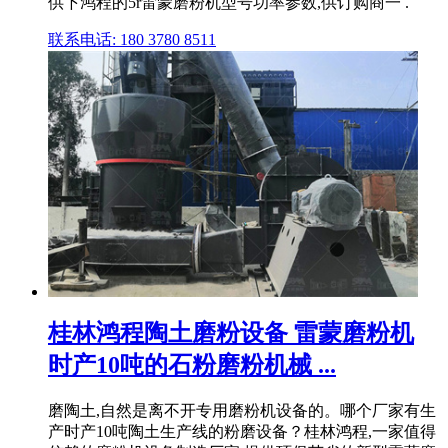
供下鸿程的5r雷蒙磨粉机型号功率参数,供订购商一 .
联系电话: 180 3780 8511
桂林鸿程陶土磨粉设备 雷蒙磨粉机
时产10吨的石粉磨粉机械 ...
磨陶土,自然是离不开专用磨粉机设备的。哪个厂家有生
产时产10吨陶土生产线的粉磨设备？桂林鸿程,一家值得