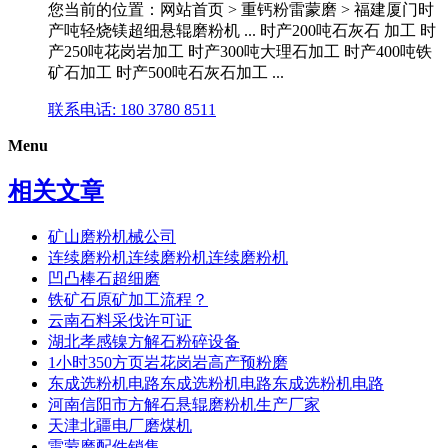
您当前的位置：网站首页 > 重钙粉雷蒙磨 > 福建厦门时
产吨轻烧镁超细悬辊磨粉机 ... 时产200吨石灰石 加工 时
产250吨花岗岩加工 时产300吨大理石加工 时产400吨铁
矿石加工 时产500吨石灰石加工 ...
联系电话: 180 3780 8511
Menu
相关文章
矿山磨粉机械公司
连续磨粉机连续磨粉机连续磨粉机
凹凸棒石超细磨
铁矿石原矿加工流程？
云南石料采伐许可证
湖北孝感镍方解石粉碎设备
1小时350方页岩花岗岩高产预粉磨
东成选粉机电路东成选粉机电路东成选粉机电路
河南信阳市方解石悬辊磨粉机生产厂家
天津北疆电厂磨煤机
雷蒙磨配件销售