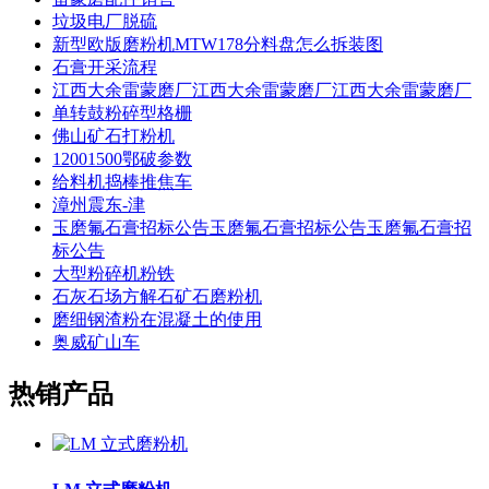
垃圾电厂脱硫
新型欧版磨粉机MTW178分料盘怎么拆装图
石膏开采流程
江西大余雷蒙磨厂江西大余雷蒙磨厂江西大余雷蒙磨厂
单转鼓粉碎型格栅
佛山矿石打粉机
12001500鄂破参数
给料机捣棒推焦车
漳州震东-津
玉磨氟石膏招标公告玉磨氟石膏招标公告玉磨氟石膏招
标公告
大型粉碎机粉铁
石灰石场方解石矿石磨粉机
磨细钢渣粉在混凝土的使用
奥威矿山车
热销产品