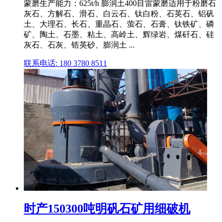
蒙磨生产能力：625t/h 膨润土400目雷蒙磨适用于粉磨石
灰石、方解石、滑石、白云石、钛白粉、石英石、铝矾
土、大理石、长石、重晶石、萤石、石膏、钛铁矿、磷
矿、陶土、石墨、粘土、高岭土、辉绿岩、煤矸石、硅
灰石、石灰、锆英砂、膨润土 ...
联系电话: 180 3780 8511
时产150300吨明矾石矿用细破机