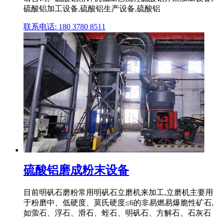
硫酸铝加工设备,硫酸铝生产设备,硫酸铝
联系电话: 180 3780 8511
硫酸铝磨成粉末设备
目前明矾石磨粉常用明矾石立磨机来加工,立磨机主要用
于粉磨中、低硬度、莫氏硬度≤6的非易燃易爆脆性矿石,
如萤石、浮石、滑石、蛭石、明矾石、方解石、石灰石