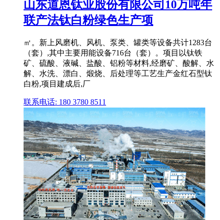
山东道恩钛业股份有限公司10万吨年
联产法钛白粉绿色生产项
㎡。新上风磨机、风机、泵类、罐类等设备共计1283台
（套）,其中主要用能设备716台（套）。项目以钛铁
矿、硫酸、液碱、盐酸、铝粉等材料,经磨矿、酸解、水
解、水洗、漂白、煅烧、后处理等工艺生产金红石型钛
白粉,项目建成后,厂
联系电话: 180 3780 8511