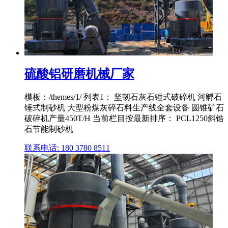
硫酸铝研磨机械厂家
模板：/themes/1/ 列表1： 坚韧石灰石锤式破碎机 河孵石
锤式制砂机 大型粉煤灰碎石料生产线全套设备 圆锥矿石
破碎机产量450T/H 当前栏目按最新排序： PCL1250斜锆
石节能制砂机
联系电话: 180 3780 8511