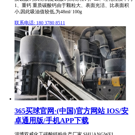
1、重钙 重质碳酸钙由于颗粒大、表面光洁、比表面积
小,因此吸油值较低,为48ml/ 100g
联系电话: 180 3780 8511
365买球官网·(中国)官方网站 IOS/安
卓通用版/手机APP下载
淄博双威化工碳酸钙粉生产厂家 SHUANGWEI