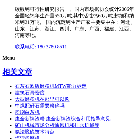
碳酸钙可行性研究报告一、国内市场据协会统计2006年
全国轻钙年生产量550万吨,其中活性钙60万吨,超细和纳
米钙21万吨。 国内沉淀钙生产厂家主要集中在：河北、
山东、江苏、浙江、四川、广东、广西、福建、江西、
河南等地。
联系电话: 180 3780 8511
Menu
相关文章
石灰石欧版磨粉机MTW能力标定
建筑石膏密度
大型磨粉机在那里可以购
中煤配矸石需要粉碎吗
粉刷白灰机
废全新镍渣粉 废全新镍渣综合利用指导意见
矿山机械市场分析通风机和排水机械等
氨法脱硫技术特点
煤渣粉磨机