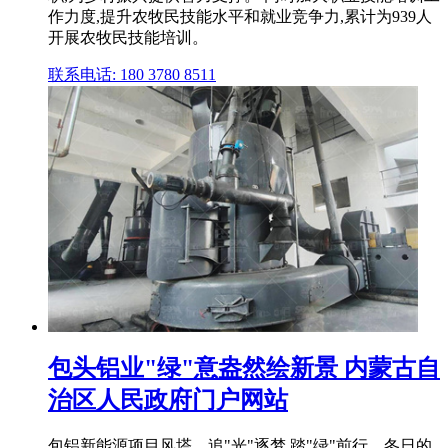
作力度,提升农牧民技能水平和就业竞争力,累计为939人
开展农牧民技能培训。
联系电话: 180 3780 8511
包头铝业"绿"意盎然绘新景 内蒙古自
治区人民政府门户网站
包铝新能源项目风塔。追"光"逐梦,踏"绿"前行。冬日的