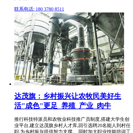
联系电话: 180 3780 8511
达茂旗：乡村振兴让农牧民美好生
活"成色"更足_养殖_产业_肉牛
推行科技特派员和农牧业科技推广员制度,搭建大学生创
业平台,建立达茂旗乡村人才库,回引选聘20名能人到村任
职,为乡村振兴提供智力支撑。 同时加大职业技能培训工