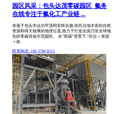
园区风采：包头达茂零碳园区_氟务
在线专注于氟化工产业链 ...
坐落于包头市达尔罕茂明安联合旗,依托当地丰富的自然
资源和得天独厚的地理位置,致力于打造全国乃至全球领
先的零碳排放示范园区。 在"双碳"背景下,"区位＋资源
＋政 .
联系电话: 180 3780 8511