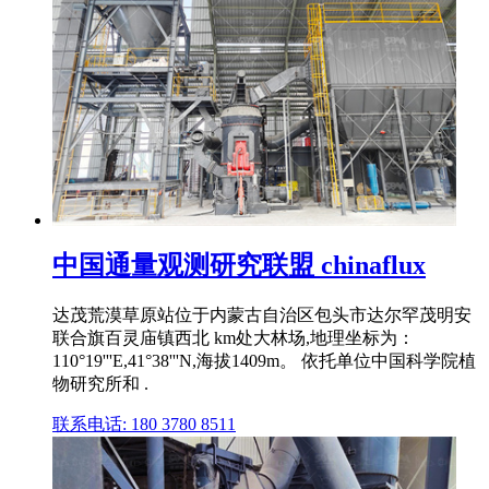
中国通量观测研究联盟 chinaflux
达茂荒漠草原站位于内蒙古自治区包头市达尔罕茂明安
联合旗百灵庙镇西北 km处大林场,地理坐标为：
110°19'''E,41°38'''N,海拔1409m。 依托单位中国科学院植
物研究所和 .
联系电话: 180 3780 8511