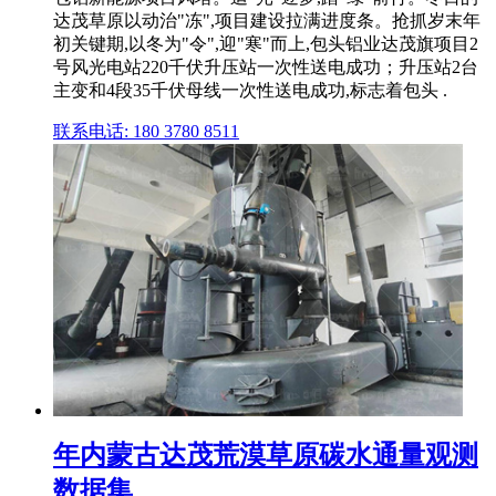
达茂草原以动治"冻",项目建设拉满进度条。抢抓岁末年
初关键期,以冬为"令",迎"寒"而上,包头铝业达茂旗项目2
号风光电站220千伏升压站一次性送电成功；升压站2台
主变和4段35千伏母线一次性送电成功,标志着包头 .
联系电话: 180 3780 8511
年内蒙古达茂荒漠草原碳水通量观测
数据集