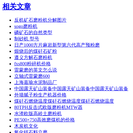
相关文章
反机矿石磨粉机分解图片
sogo磨粉机
磷矿石的自然类型
制砂机 型号
日产1000方片麻岩新型第六代高产预粉磨
煅烧后的煤矸石矿粉
遵义方解石磨粉机
fxs800粉碎机价格
雷蒙磨的英文怎么说
立轴式雷蒙磨600
上海嘉瑜水泥制品厂
中国露天矿山装备中国露天矿山装备中国露天矿山装备
外墙腻子粉生产机器价格
煤矸石燃烧温度煤矸石燃烧温度煤矸石燃烧温度
80TPH反击式欧版磨粉机MTW器
水渣欧版高岭土磨粉机
PE500×750高效磨煤机的价格
木炭机文化
氧化钙石料立磨