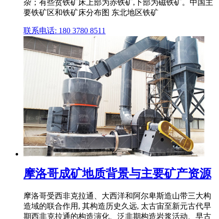
杂；有些贫铁矿床上部为赤铁矿,下部为磁铁矿。中国主
要铁矿区和铁矿床分布图 东北地区铁矿
联系电话: 180 3780 8511
摩洛哥成矿地质背景与主要矿产资源
摩洛哥受西非克拉通、大西洋和阿尔卑斯造山带三大构
造域的联合作用, 其构造历史久远, 太古宙至新元古代早
期西非克拉通的构造演化、泛非期构造岩浆活动、早古