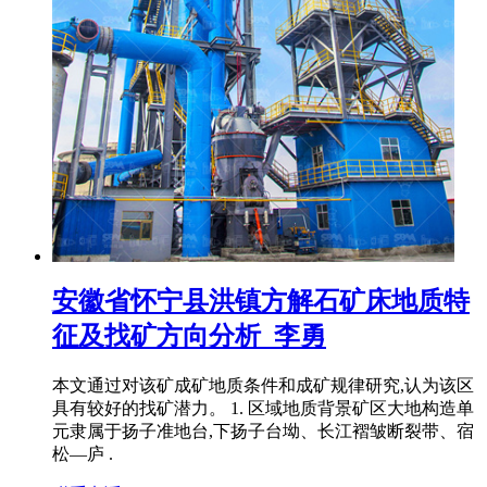
安徽省怀宁县洪镇方解石矿床地质特
征及找矿方向分析_李勇
本文通过对该矿成矿地质条件和成矿规律研究,认为该区
具有较好的找矿潜力。 1. 区域地质背景矿区大地构造单
元隶属于扬子准地台,下扬子台坳、长江褶皱断裂带、宿
松—庐 .