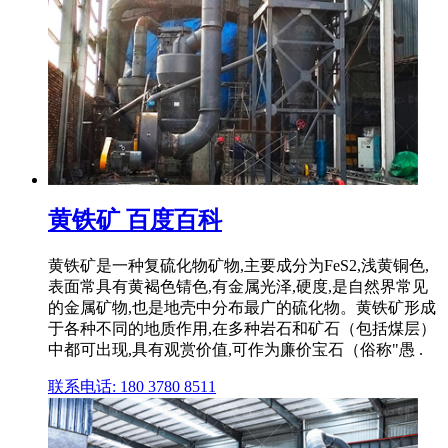
黄铁矿 百度百科
黄铁矿是一种复硫化物矿物,主要成分为FeS2,浅黄铜色,
表面常具有黄褐色锖色,有金属光泽,硬度,是自然界常见
的金属矿物,也是地壳中分布最广的硫化物。黄铁矿形成
于各种不同的地质作用,在多种岩石和矿石（包括煤层）
中都可出现,具有观赏价值,可作为廉价宝石（俗称"愚 .
联系电话: 180 3780 8511