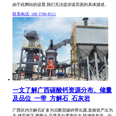
由于此网站的设置,我们无法提供该页面的具体描述。
联系电话: 180 3780 8511
一文了解广西碳酸钙资源分布、储量
及品位_一带_方解石_石灰岩
广西区内方解石矿多为沿断层破碎带出露,发脉状产出为
主,储于地下,规模小,品质及白度变化大,纯净的灰岩、白