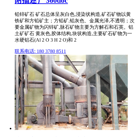
附描述） 360doc
铅锌矿石 矿石总体呈灰白色,浸染状构造,矿石矿物以黄
铁矿和方铅矿主；方铅矿,铅灰色、金属光泽,不透明；次
要金属矿物为闪锌矿,脉石矿物主要为方解石和石英。铝
土矿矿石 黄灰色,胶体结构,块状构造,主要矿石矿物为一
水硬铝石(Al 2 O 3 H 2 O)和 2
联系电话: 180 3780 8511