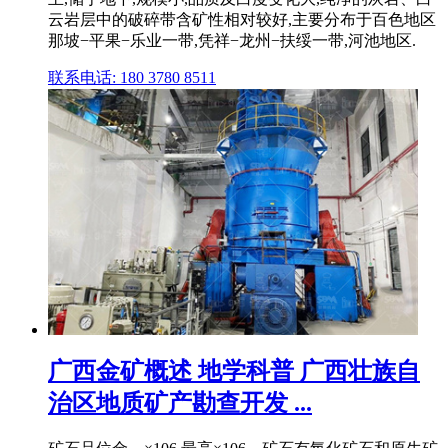
云岩层中的破碎带含矿性相对较好,主要分布于百色地区
那坡−平果−乐业一带,凭祥−龙州−扶绥一带,河池地区.
联系电话: 180 3780 8511
广西金矿概述 地学科普 广西壮族自
治区地质矿产勘查开发 ...