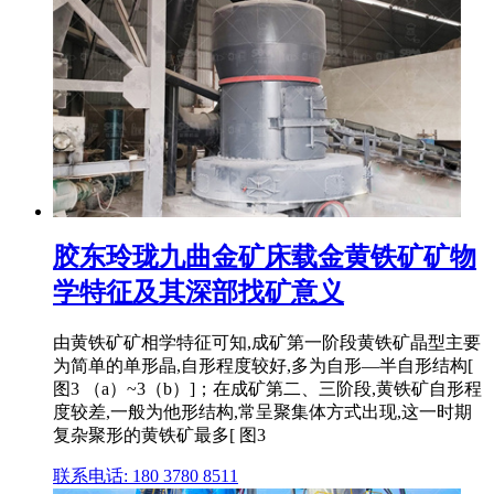
胶东玲珑九曲金矿床载金黄铁矿矿物
学特征及其深部找矿意义
由黄铁矿矿相学特征可知,成矿第一阶段黄铁矿晶型主要
为简单的单形晶,自形程度较好,多为自形—半自形结构[
图3 （a）~3（b）]；在成矿第二、三阶段,黄铁矿自形程
度较差,一般为他形结构,常呈聚集体方式出现,这一时期
复杂聚形的黄铁矿最多[ 图3
联系电话: 180 3780 8511