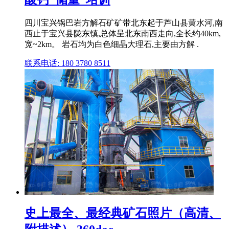
四川宝兴锅巴岩方解石矿矿带北东起于芦山县黄水河,南
西止于宝兴县陇东镇,总体呈北东南西走向,全长约40km,
宽~2km。 岩石均为白色细晶大理石,主要由方解 .
联系电话: 180 3780 8511
史上最全、最经典矿石照片（高清、