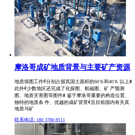
摩洛哥成矿地质背景与主要矿产资源
地质填图工作ꎬ分别占据其国土面积的60％和40％ 以上ꎮ
此外ꎬ少数地区还完成了化探图、航磁图、矿 产预测
图、地质灾害图等图件ꎮ 鉴于摩洛哥重要的构造位置、
独特的地质条 件、优越的成矿背景ꎬ且目前国内有关其
地质与矿
联系电话: 180 3780 8511