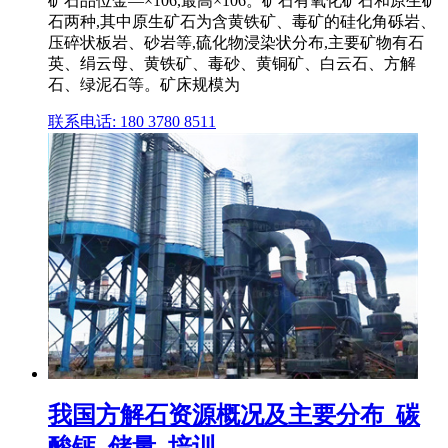
矿石品位金—×106,最高×106。矿石有氧化矿石和原生矿
石两种,其中原生矿石为含黄铁矿、毒矿的硅化角砾岩、
压碎状板岩、砂岩等,硫化物浸染状分布,主要矿物有石
英、绢云母、黄铁矿、毒砂、黄铜矿、白云石、方解
石、绿泥石等。矿床规模为
联系电话: 180 3780 8511
我国方解石资源概况及主要分布_碳
酸钙_储量_培训