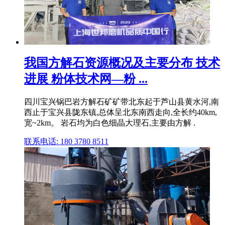
我国方解石资源概况及主要分布 技术
进展 粉体技术网—粉 ...
四川宝兴锅巴岩方解石矿矿带北东起于芦山县黄水河,南
西止于宝兴县陇东镇,总体呈北东南西走向,全长约40km,
宽~2km。 岩石均为白色细晶大理石,主要由方解 .
联系电话: 180 3780 8511