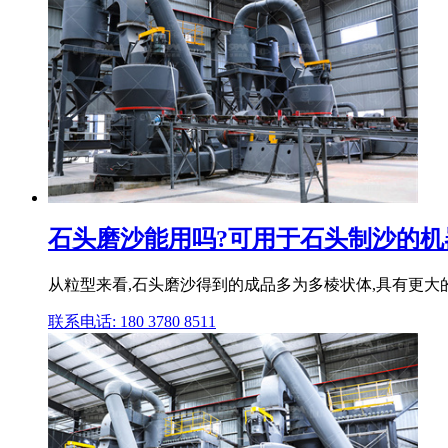
石头磨沙能用吗?可用于石头制沙的机
从粒型来看,石头磨沙得到的成品多为多棱状体,具有更大的
联系电话: 180 3780 8511