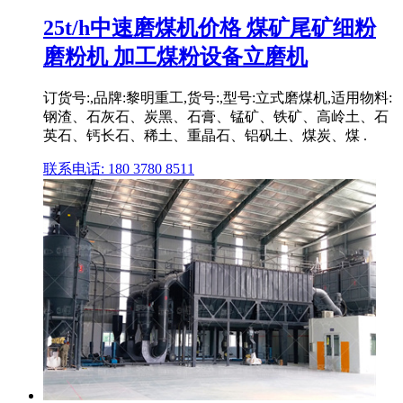
25t/h中速磨煤机价格 煤矿尾矿细粉
磨粉机 加工煤粉设备立磨机
订货号:,品牌:黎明重工,货号:,型号:立式磨煤机,适用物料:
钢渣、石灰石、炭黑、石膏、锰矿、铁矿、高岭土、石
英石、钙长石、稀土、重晶石、铝矾土、煤炭、煤 .
联系电话: 180 3780 8511