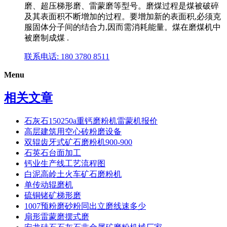
磨、超压梯形磨、雷蒙磨等型号。磨煤过程是煤被破碎
及其表面积不断增加的过程。要增加新的表面积,必须克
服固体分子间的结合力,因而需消耗能量。煤在磨煤机中
被磨制成煤 .
联系电话: 180 3780 8511
Menu
相关文章
石灰石150250a重钙磨粉机雷蒙机报价
高层建筑用空心砖粉磨设备
双辊齿牙式矿石磨粉机900-900
石英石台面加工
钙业生产线工艺流程图
白泥高岭土火车矿石磨粉机
单传动辊磨机
硫铜锗矿梯形磨
1007预粉磨砂粉同出立磨线速多少
扇形雷蒙磨摆式磨