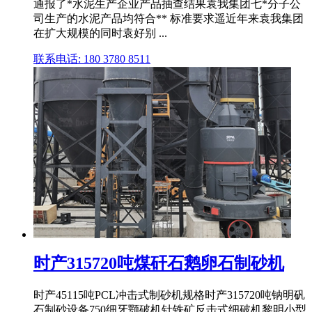
通报了*水泥生产企业产品抽查结果袁我集团七*分子公
司生产的水泥产品均符合** 标准要求遥近年来袁我集团
在扩大规模的同时袁好别 ...
联系电话: 180 3780 8511
时产315720吨煤矸石鹅卵石制砂机
时产45115吨PCL冲击式制砂机规格时产315720吨钠明矾
石制砂设备750细牙颚破机针铁矿反击式细破机黎明小型