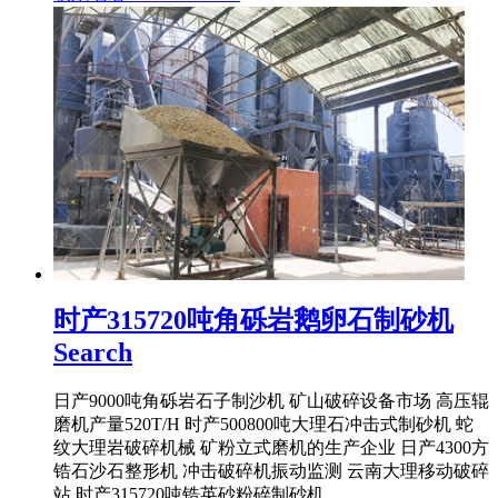
时产315720吨角砾岩鹅卵石制砂机
Search
日产9000吨角砾岩石子制沙机 矿山破碎设备市场 高压辊
磨机产量520T/H 时产500800吨大理石冲击式制砂机 蛇
纹大理岩破碎机械 矿粉立式磨机的生产企业 日产4300方
锆石沙石整形机 冲击破碎机振动监测 云南大理移动破碎
站 时产315720吨锆英砂粉碎制砂机