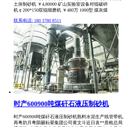
土块制砂机 ￥4,80000 矿山实验室设备对辊破碎
机￠200*150双辊细磨机 ￥480万 1000型 煤灰煤
联系电话: 180 3780 8511
时产600900吨煤矸石液压制砂机
时产600900吨煤矸石液压制砂机熟料水泥生产线管带机,
再粤韵月粤陨砸耘晕集团公司黄文斗近日袁**质检总局