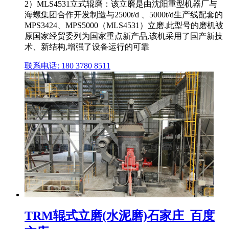
2）MLS4531立式辊磨：该立磨是由沈阳重型机器厂与
海螺集团合作开发制造与2500t/d 、5000t/d生产线配套的
MPS3424、MPS5000（MLS4531）立磨.此型号的磨机被
原国家经贸委列为国家重点新产品,该机采用了国产新技
术、新结构,增强了设备运行的可靠
联系电话: 180 3780 8511
TRM辊式立磨(水泥磨)石家庄_百度