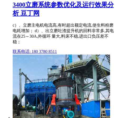
3400立磨系统参数优化及运行效果分
析 豆丁网
c）、立磨主电机电流高,有时超出额定电流,使生料粉磨
电耗增加； d）、出立磨吐渣提升机的回料非常多,其电
流在25～30A,外循环 量大,料床不稳,进出口负压差不
稳；
联系电话: 180 3780 8511