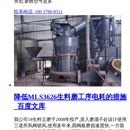
类型,参数型号是多
联系电话: 180 3780 8511
降低MLS3626生料磨工序电耗的措施
_百度文库
我公司1#生料立磨于2008年投产,原入磨溜子处设计使用
三道所风阀锁风,使用多年来,因阀板磨损速度快,一方面