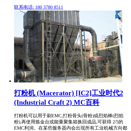
联系电话: 180 3780 8511
打粉机 (Macerator) [IC2]工业时代2
(Industrial Craft 2) MC百科
打粉机可以用于刷EMC,打粉骨头(骨粉)或烈焰棒(烈焰
粉),再使用炼金台或能量聚集箱换回成品,可获得 2/5的
EMC利润。在某些服务器内会出现所有工业机械方向都