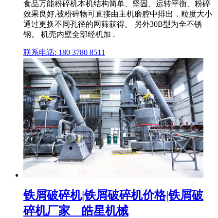
食品万能粉碎机本机结构简单、坚固、运转平衡、粉碎
效果良好,被粉碎物可直接由主机磨腔中排出．粒度大小
通过更换不同孔径的网筛获得。 另外30B型为全不锈
钢。 机壳内壁全部经机加 .
联系电话: 180 3780 8511
铁屑破碎机|铁屑破碎机价格|铁屑破
碎机厂家__皓星机械