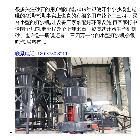
很多关注砂石的用户都知道,2019年即使开个小沙场也能
赚的盆满钵满,事实上也真的有很多用户花个二三四万,买
台小型的打沙机,让设备厂家给配好环保设施,再回家打申
请圈个范围,走流程办个正规采石厂资质就开始生产机制
砂。也许您一听说还有二三四万一台的小型打沙机会很
吃惊,居然有 ...
联系电话: 180 3780 8511