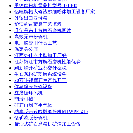
重钙磨粉机雷蒙机型号100 100
铝电解槽大修渣超细粉体加工设备厂家
外贸出口云母粉
炉渣的雷蒙磨工艺流程
辽宁丹东市方解石磨机图片
高效无声粉碎机
电厂脱硫用什么工艺
保定关公庙
江西办什么小型加工厂好
江苏镇江市方解石磨机性能优势
到新疆开矿业都交什么税
生石灰粉矿粉磨系统设备
20万吨锂辉石生产线开工
侯马粉末粉碎设备
立磨循环风机
韶瑞机械厂
矸石自燃产生气体
功率反击式欧版磨粉机MTWPF1415
锰矿欧版粉碎机
筛沙式矿石磨粉机矿渣加工设备