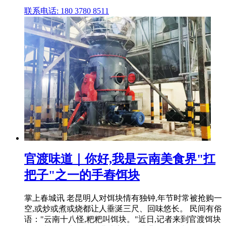
联系电话: 180 3780 8511
官渡味道｜你好,我是云南美食界"扛
把子"之一的手舂饵块
掌上春城讯 老昆明人对饵块情有独钟,年节时常被抢购一
空,或炒或煮或烧都让人垂涎三尺、回味悠长。 民间有俗
语："云南十八怪,粑粑叫饵块。"近日,记者来到官渡饵块