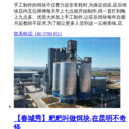
手工制作的饵块不仅费力还非常耗时,为保证供应,应乐饵
块店内五位师傅每天早上七点就开始制作,得一直忙到晚
上九点多。优质大米加上手工制作,让应乐饵块每年自腊
月起都供不应求,为了能让更多人尝到这一云南美味,店.
联系电话: 180 3780 8511
【春城秀】粑粑叫做饵块,在昆明不奇
怪