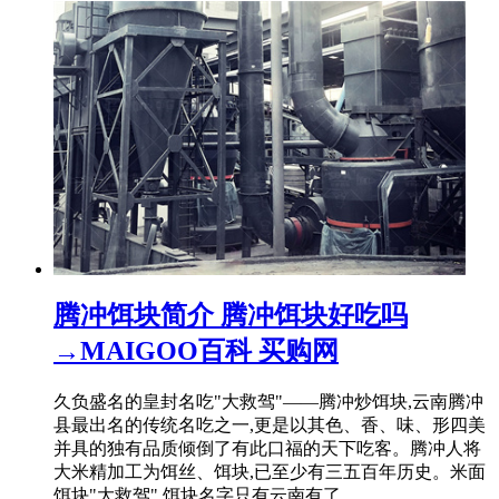
腾冲饵块简介 腾冲饵块好吃吗
→MAIGOO百科 买购网
久负盛名的皇封名吃"大救驾"——腾冲炒饵块,云南腾冲
县最出名的传统名吃之一,更是以其色、香、味、形四美
并具的独有品质倾倒了有此口福的天下吃客。腾冲人将
大米精加工为饵丝、饵块,已至少有三五百年历史。米面
饵块"大救驾",饵块名字只有云南有了。