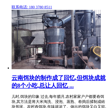
联系电话: 180 3780 8511
云南饵块的制作成了回忆,但饵块成就
的8个小吃,总让人回忆 ...
儿时,饵块的印象 过去,每年腊月,农村家家户户都要舂饵
块,其方法是将大米淘洗、浸泡、蒸熟、舂捣后揉制成砖
块形状。农村舂饵块,年味就浓了。做出的饵块又白又软,