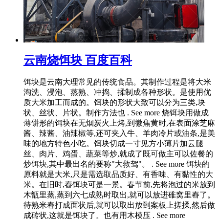
云南烧饵块 百度百科
饵块是云南大理常见的传统食品。其制作过程是将大米
淘洗、浸泡、蒸熟、冲捣、揉制成各种形状。是使用优
质大米加工而成的。饵块的形状大致可以分为三类,块
状、丝状、片状。制作方法也 . See more 烧铒块用做成
薄饼形的饵块在无烟炭火上烤,到微焦黄时,在表面涂芝麻
酱、辣酱、油辣椒等,还可夹入牛、羊肉冷片或油条,是美
味的地方特色小吃。饵块切成一寸见方小薄片加云腿
丝、肉片、鸡蛋、蔬菜等炒,就成了既可做主可以佐餐的
炒饵块,其中最出名的要称"大救驾"。 . See more 饵块的
原料就是大米,只是需选取品质好、有香味、有黏性的大
米。在旧时,舂饵块可是一景。春节前,先将泡过的米放到
木甑里蒸,蒸到六七成熟时取出,就可以放进碓窝里舂了。
待熟米舂打成面状后,就可以取出放到案板上搓揉,然后做
成砖状,这就是饵块了。也有用木模压 . See more