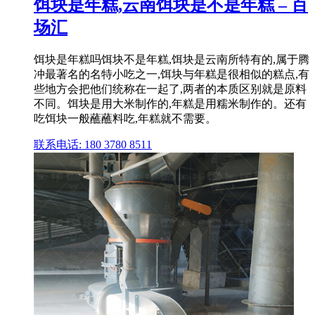
饵块是年糕,云南饵块是不是年糕 – 百
场汇
饵块是年糕吗饵块不是年糕,饵块是云南所特有的,属于腾
冲最著名的名特小吃之一,饵块与年糕是很相似的糕点,有
些地方会把他们统称在一起了,两者的本质区别就是原料
不同。饵块是用大米制作的,年糕是用糯米制作的。还有
吃饵块一般蘸蘸料吃,年糕就不需要。
联系电话: 180 3780 8511