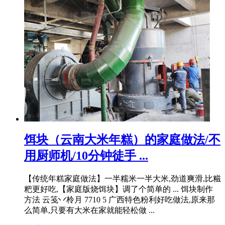
饵块（云南大米年糕）的家庭做法/不
用厨师机/10分钟徒手 ...
【传统年糕家庭做法】一半糯米一半大米,劲道爽滑,比糍
粑更好吃,【家庭版烧饵块】调了个简单的 ... 饵块制作
方法 云笺丷柃月 7710 5 广西特色粉利好吃做法,原来那
么简单,只要有大米在家就能轻松做 ...