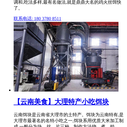
调和,吃法多样,最有名做法,就是鼎鼎大名的鸡火丝饵快
了。
联系电话: 180 3780 8511
【云南美食】大理特产小吃饵块
云南饵块是云南省大理市的土特产。饵块为云南特有,是
大理市最著名的名特小吃之一,饵块系用优质大米加工制
成,一般分为块、丝、片三种。制作方法烧、煮、炒、