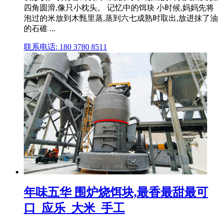
四角圆滑,像只小枕头。 记忆中的饵块 小时候,妈妈先将
泡过的米放到木甄里蒸,蒸到六七成熟时取出,放进抹了油
的石碓 ...
联系电话: 180 3780 8511
年味五华 围炉烧饵块,最香最甜最可
口_应乐_大米_手工