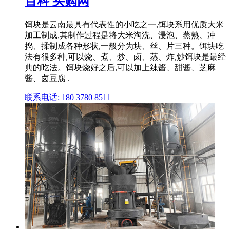
百科 买购网
饵块是云南最具有代表性的小吃之一,饵块系用优质大米
加工制成,其制作过程是将大米淘洗、浸泡、蒸熟、冲
捣、揉制成各种形状,一般分为块、丝、片三种。饵块吃
法有很多种,可以烧、煮、炒、卤、蒸、炸,炒饵块是最经
典的吃法。饵块烧好之后,可以加上辣酱、甜酱、芝麻
酱、卤豆腐 .
联系电话: 180 3780 8511