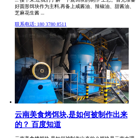
好圆形饵块作为主料,再备上咸酱油、辣椒油、甜酱油、
芝麻花生酱 ...
联系电话: 180 3780 8511
云南美食烤饵块,是如何被制作出来
的？ 百度知道