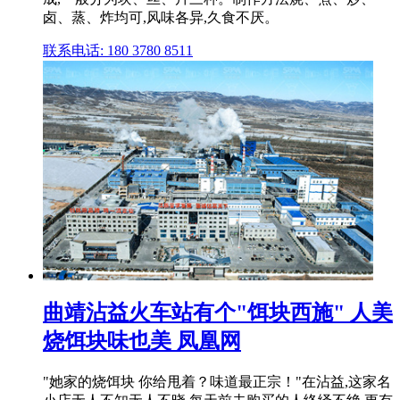
卤、蒸、炸均可,风味各异,久食不厌。
联系电话: 180 3780 8511
曲靖沾益火车站有个"饵块西施" 人美
烧饵块味也美 凤凰网
"她家的烧饵块 你给甩着？味道最正宗！"在沾益,这家名