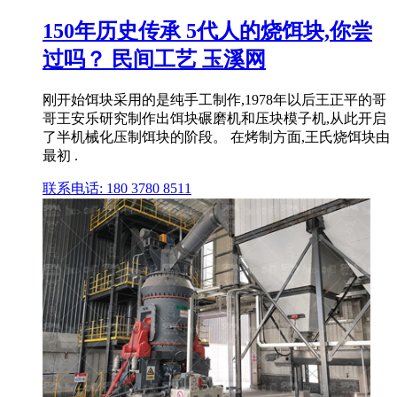
150年历史传承 5代人的烧饵块,你尝
过吗？ 民间工艺 玉溪网
刚开始饵块采用的是纯手工制作,1978年以后王正平的哥
哥王安乐研究制作出饵块碾磨机和压块模子机,从此开启
了半机械化压制饵块的阶段。 在烤制方面,王氏烧饵块由
最初 .
联系电话: 180 3780 8511