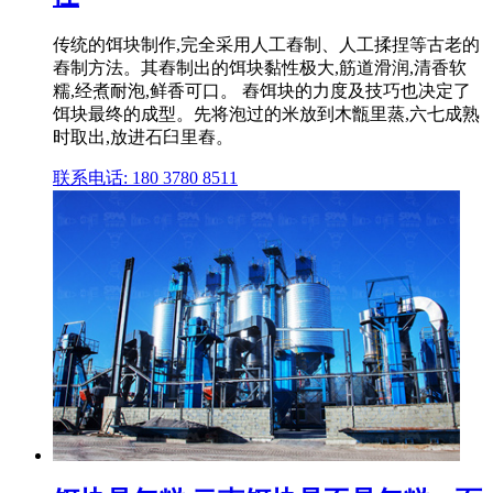
传统的饵块制作,完全采用人工舂制、人工揉捏等古老的
舂制方法。其舂制出的饵块黏性极大,筋道滑润,清香软
糯,经煮耐泡,鲜香可口。 舂饵块的力度及技巧也决定了
饵块最终的成型。先将泡过的米放到木甑里蒸,六七成熟
时取出,放进石臼里舂。
联系电话: 180 3780 8511