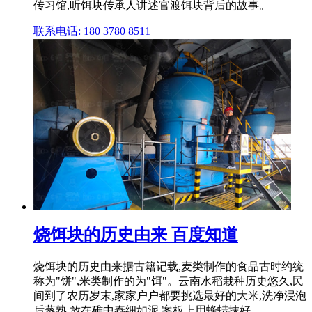
传习馆,听饵块传承人讲述官渡饵块背后的故事。
联系电话: 180 3780 8511
烧饵块的历史由来 百度知道
烧饵块的历史由来据古籍记载,麦类制作的食品古时约统
称为"饼",米类制作的为"饵"。云南水稻栽种历史悠久,民
间到了农历岁末,家家户户都要挑选最好的大米,洗净浸泡
后蒸熟,放在碓中舂细如泥,案板上用蜂蜡抹好