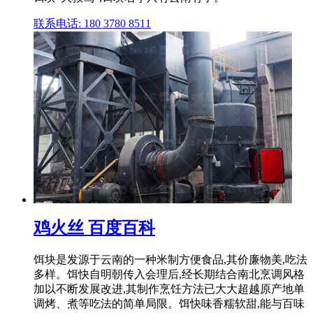
联系电话: 180 3780 8511
鸡火丝 百度百科
饵块是发源于云南的一种米制方便食品,其价廉物美,吃法
多样。饵快自明朝传入会理后,经长期结合南北烹调风格
加以不断发展改进,其制作烹饪方法已大大超越原产地单
调烤、煮等吃法的简单局限。饵快味香糯软甜,能与百味