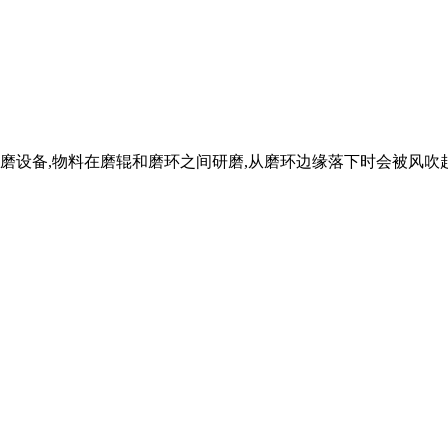
设备,物料在磨辊和磨环之间研磨,从磨环边缘落下时会被风吹起,