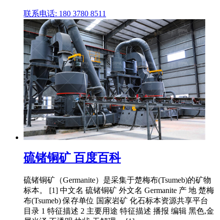
联系电话: 180 3780 8511
硫锗铜矿 百度百科
硫锗铜矿（Germanite）是采集于楚梅布(Tsumeb)的矿物
标本。 [1] 中文名 硫锗铜矿 外文名 Germanite 产 地 楚梅
布(Tsumeb) 保存单位 国家岩矿 化石标本资源共享平台
目录 1 特征描述 2 主要用途 特征描述 播报 编辑 黑色,金