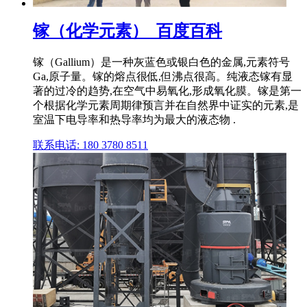
镓（化学元素）_百度百科
镓（Gallium）是一种灰蓝色或银白色的金属,元素符号
Ga,原子量。镓的熔点很低,但沸点很高。纯液态镓有显
著的过冷的趋势,在空气中易氧化,形成氧化膜。镓是第一
个根据化学元素周期律预言并在自然界中证实的元素,是
室温下电导率和热导率均为最大的液态物 .
联系电话: 180 3780 8511