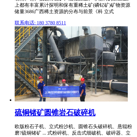
上都有丰富累计探明和保有重稀土矿(磷钇矿)矿物资源
储量3686广西稀土资源的分布与前景《科 立式
联系电话: 180 3780 8511
硫铜锗矿圆锥岩石破碎机
欧版粉石子机、立式粉沙机、圆锥石头破碎机、悬辊粉
磨?硫铜锗矿 ... 式粉碎机、反击式细破机、破碎器、立