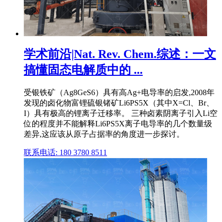
学术前沿|Nat. Rev. Chem.综述：一文
搞懂固态电解质中的 ...
受银铁矿（Ag8GeS6）具有高Ag+电导率的启发,2008年
发现的卤化物富锂硫银锗矿Li6PS5X（其中X=Cl、Br、
I）具有极高的锂离子迁移率。 三种卤素阴离子引入Li空
位的程度并不能解释Li6PS5X离子电导率的几个数量级
差异,这应该从原子占据率的角度进一步探讨。
联系电话: 180 3780 8511