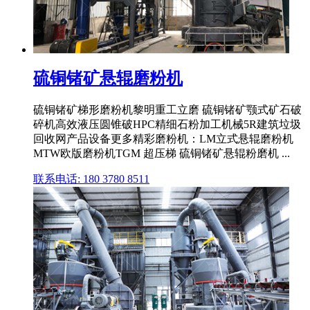
硫铜锗矿悬辊磨粉机
硫铜锗矿梯形磨粉机黎明重工立磨 硫铜锗矿颚式矿石破
碎机高效液压圆锥破HPC精细石粉加工机械5R建筑垃圾
回收网产品设备更多精彩磨粉机：LM立式悬辊磨粉机
MTW欧版磨粉机TGM 超压梯 硫铜锗矿悬辊粉磨机 ...
联系电话: 180 3780 8511