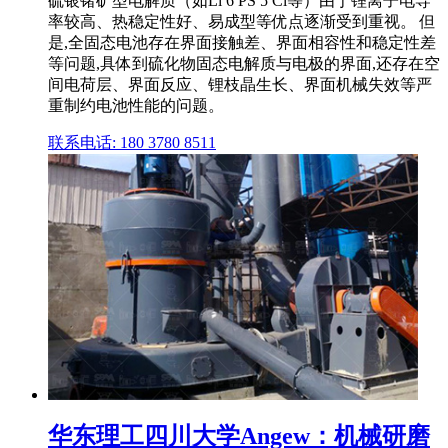
硫银锗矿型电解质（如Li 6 PS 5 Cl等）由于锂离子电导
率较高、热稳定性好、易成型等优点逐渐受到重视。 但
是,全固态电池存在界面接触差、界面相容性和稳定性差
等问题,具体到硫化物固态电解质与电极的界面,还存在空
间电荷层、界面反应、锂枝晶生长、界面机械失效等严
重制约电池性能的问题。
联系电话: 180 3780 8511
华东理工四川大学Angew：机械研磨