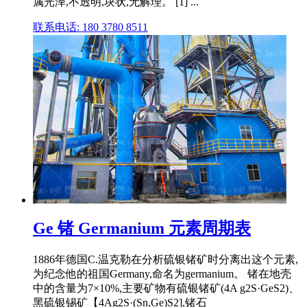
属光泽,不透明,块状,无解理。 [1] ...
联系电话: 180 3780 8511
Ge 锗 Germanium 元素周期表
1886年德国C.温克勒在分析硫银锗矿时分离出这个元素,
为纪念他的祖国Germany,命名为germanium。 锗在地壳
中的含量为7×10%,主要矿物有硫银锗矿(4A g2S·GeS2)、
黑硫银锡矿【4Ag2S·(Sn,Ge)S2],锗石