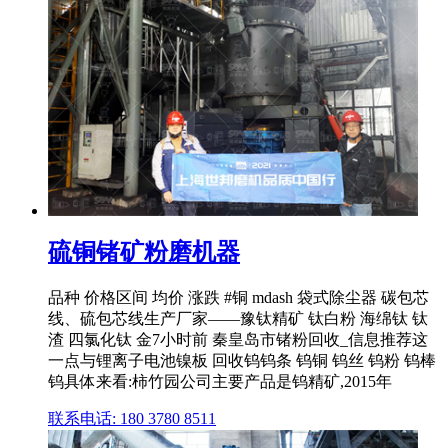
硫铜锗矿粉磨机器
品种 价格区间 均价 涨跌 #铜 mdash 袋式除尘器 碳包芯
线、硫包芯线生产厂家——豫钛精矿 钛白粉 海绵钛 钛
渣 四氯化钛 金7小时前 秦皇岛市锗粉回收_信息推荐这
一点与锂离子电池镍板 回收钨钨条 钨铜 钨丝 钨粉 钨棒
钨具体来看:柿竹园公司主要产品是钨精矿,2015年
联系电话: 180 3780 8511