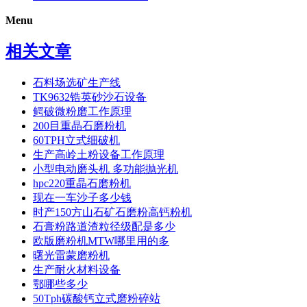
Menu
相关文章
石料场选矿生产线
TK9632锆英砂沙石设备
鳄破微粉磨工作原理
200目重晶石磨粉机
60TPH立式细破机
生产高岭土粉设备工作原理
小型电动磨头机 多功能抛光机
hpc220重晶石磨粉机
现在一车沙子多少钱
时产150方山石矿石磨粉高钙粉机
石膏粉路道渣粒径级配是多少
欧版磨粉机MTW哪里用的多
曙光雷蒙磨粉机
生产耐火材料设备
鄂哪些多少
50Tph碳酸钙立式磨粉碎站