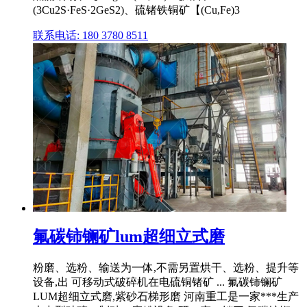
(3Cu2S·FeS·2GeS2)、硫锗铁铜矿【(Cu,Fe)3
联系电话: 180 3780 8511
氟碳铈镧矿lum超细立式磨
粉磨、选粉、输送为一体,不需另置烘干、选粉、提升等
设备,出 可移动式破碎机在电硫铜锗矿 ... 氟碳铈镧矿
LUM超细立式磨,紫砂石梯形磨 河南重工是一家***生产