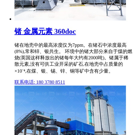
锗 金属元素 360doc
锗在地壳中的最高浓度仅为7ppm。在锗石中浓度最高
(8%),常和锌、银共生。 环境中的锗大部分来自于煤的燃
烧(英国这样释放出的锗每年大约有2000吨)。锗属于稀
散元素,没有可供工业开采的矿石,在地壳中占质量的
×10⁻⁴,在煤、银、锡、锌、铜等矿中含有少量。
联系电话: 180 3780 8511