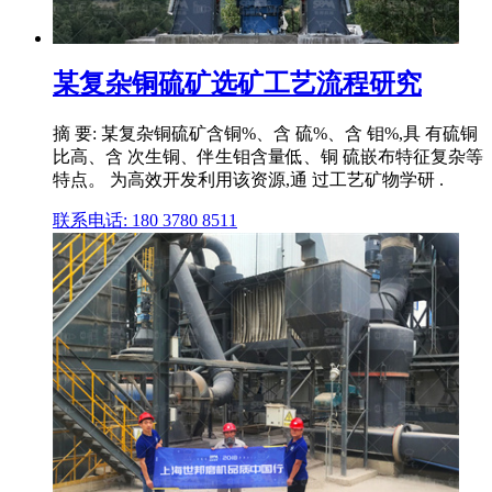
某复杂铜硫矿选矿工艺流程研究
摘 要: 某复杂铜硫矿含铜%、含 硫%、含 钼%,具 有硫铜
比高、含 次生铜、伴生钼含量低、铜 硫嵌布特征复杂等
特点。 为高效开发利用该资源,通 过工艺矿物学研 .
联系电话: 180 3780 8511