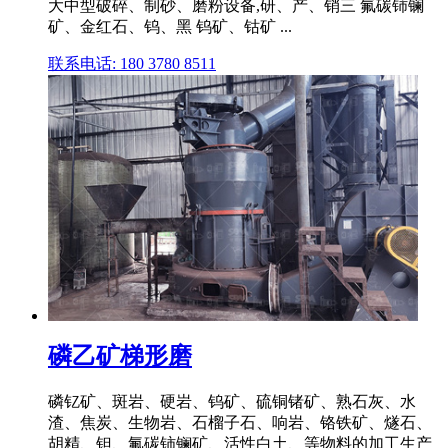
大中型破碎、制砂、磨粉设备,研、产、销三 氟碳铈镧
矿、金红石、钨、黑 钨矿、钴矿 ...
联系电话: 180 3780 8511
磷乙矿梯形磨
磷钇矿、斑岩、硬岩、钨矿、硫铜锗矿、熟石灰、水
渣、焦炭、生物岩、石榴子石、响岩、铬铁矿、燧石、
胡精、钽、氟碳铈镧矿、活性白土、等物料的加工生产