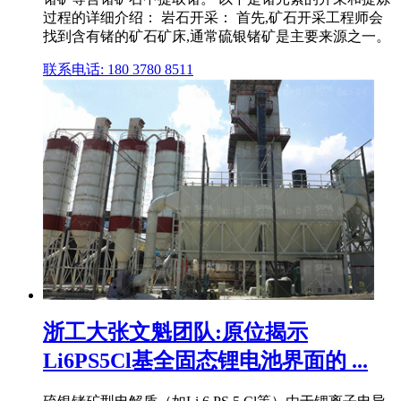
过程的详细介绍： 岩石开采： 首先,矿石开采工程师会
找到含有锗的矿石矿床,通常硫银锗矿是主要来源之一。
联系电话: 180 3780 8511
浙工大张文魁团队:原位揭示
Li6PS5Cl基全固态锂电池界面的 ...