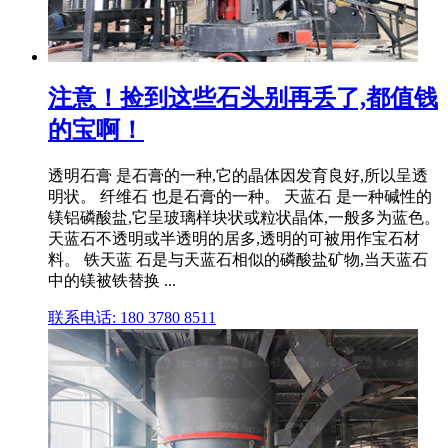
注意！捡到这些石头别再丢了,都值钱
的宝啊！
透明石膏 是石膏的一种,它的晶体因发育良好,所以呈透
明状。 纤维石 也是石膏的一种。 天蓝石 是一种碱性的
镁铝磷酸盐,它呈玻璃样块状或粒状晶体,一般多为蓝色。
天蓝石不透明或半透明的居多,透明的可被用作宝石材
料。 铁天蓝 石是与天蓝石相似的磷酸盐矿物,当天蓝石
中的镁被铁替换 ...
联系电话: 180 3780 8511