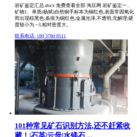
岩矿鉴定汇总.docx 免费查看全部 淘豆网 岩矿鉴定一、
矿物1、单质(杨斌)自然铜手标本为铜红色,表面常因氧化
而出现棕黑色;条痕为铜红色;金属光泽,不透明,无解理;硬
度较小为 ~3,相对密度大。
联系电话: 180 3780 8511
101种常见矿石识别方法,还不赶紧收
藏！|石英|云母|水镁石 ...