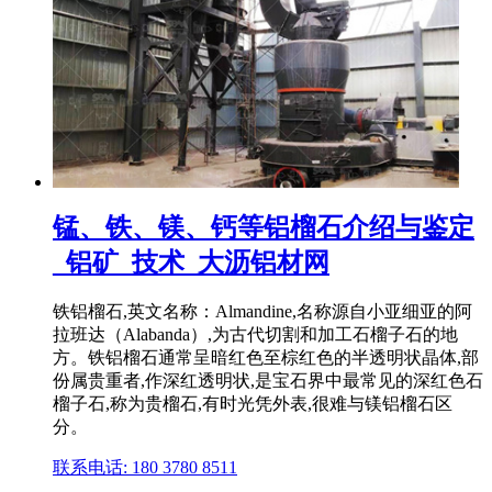
锰、铁、镁、钙等铝榴石介绍与鉴定
_铝矿_技术_大沥铝材网
铁铝榴石,英文名称：Almandine,名称源自小亚细亚的阿
拉班达（Alabanda）,为古代切割和加工石榴子石的地
方。铁铝榴石通常呈暗红色至棕红色的半透明状晶体,部
份属贵重者,作深红透明状,是宝石界中最常见的深红色石
榴子石,称为贵榴石,有时光凭外表,很难与镁铝榴石区
分。
联系电话: 180 3780 8511