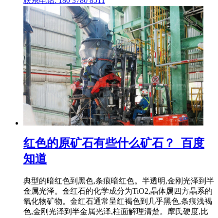
联系电话: 180 3780 8511
红色的原矿石有些什么矿石？_百度
知道
典型的暗红色到黑色,条痕暗红色。半透明,金刚光泽到半
金属光泽。金红石的化学成分为TiO2,晶体属四方晶系的
氧化物矿物。金红石通常呈红褐色到几乎黑色,条痕浅褐
色,金刚光泽到半金属光泽,柱面解理清楚。摩氏硬度,比