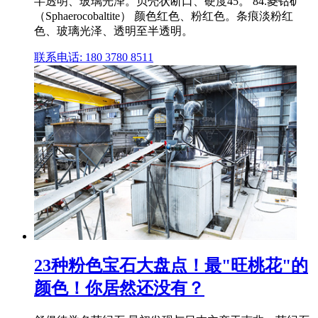
半透明、玻璃光泽。贝壳状断口、硬度45。 84.菱钴矿
（Sphaerocobaltite） 颜色红色、粉红色。条痕淡粉红
色、玻璃光泽、透明至半透明。
联系电话: 180 3780 8511
23种粉色宝石大盘点！最"旺桃花"的
颜色！你居然还没有？