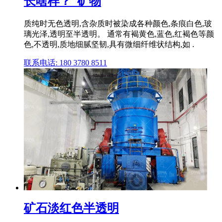
长啥样？_矿物
质纯时无色透明,含杂质时被染成各种颜色,条痕白色,玻
璃光泽,透明至半透明。 通常有褐黄色,蓝色,红褐色等颜
色,不透明,质地细腻坚韧,具有微细纤维状结构,如 .
联系电话: 180 3780 8511
矿石淡红色半透明