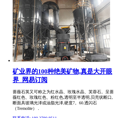
矿业界的100种绝美矿物,真是大开眼
界_网易订阅
蔷薇石英又可称之为红水晶、玫瑰水晶、芙蓉石。呈蔷
薇红色、玫瑰红色、粉红色,透明至半透明,贝壳状断口,
断面具玻璃光泽或油脂光泽,硬度7。60.透闪石
（Tremolite） .