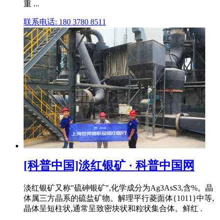
重 ...
联系电话: 180 3780 8511
[科普中国]淡红银矿 · 科普中国网
淡红银矿又称"硫砷银矿",化学成分为Ag3AsS3,含%。晶
体属三方晶系的硫盐矿物。解理平行菱面体{1011}中等,
晶体呈短柱状,通常呈致密块状和粒状集合体。鲜红 .