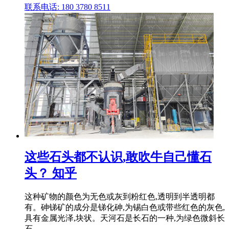
联系电话: 180 3780 8511
这些石头都不认识,敢吹牛自己懂石
头？ 知乎
这种矿物的颜色为无色或灰到粉红色,透明到半透明都
有。砷锑矿的成分是锑化砷,为锡白色或带些红色的灰色,
具有金属光泽,块状。天河石是长石的一种,为绿色微斜长
石 .