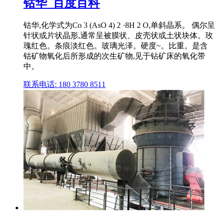
钴华_百度百科
钴华,化学式为Co 3 (AsO 4) 2 ·8H 2 O,单斜晶系。 偶尔呈
针状或片状晶形,通常呈被膜状、皮壳状或土状块体。玫
瑰红色。条痕淡红色。玻璃光泽。硬度~。比重。是含
钴矿物氧化后所形成的次生矿物,见于钻矿床的氧化带
中。
联系电话: 180 3780 8511