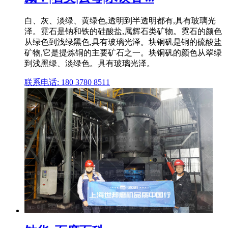
白、灰、淡绿、黄绿色,透明到半透明都有,具有玻璃光
泽。霓石是钠和铁的硅酸盐,属辉石类矿物。霓石的颜色
从绿色到浅绿黑色,具有玻璃光泽。块铜矾是铜的硫酸盐
矿物,它是提炼铜的主要矿石之一。块铜矾的颜色从翠绿
到浅黑绿、淡绿色。具有玻璃光泽。
联系电话: 180 3780 8511