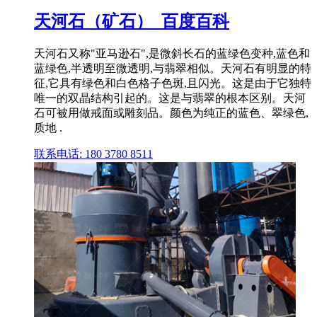
天河石（矿石）_百度百科
天河石又称"亚马逊石",是微斜长石的蓝绿色变种,蓝色和
蓝绿色,半透明至微透明,与翡翠相似。天河石有明显的特
征,它具有绿色和白色格子色斑,且闪光。这是由于它独特
唯一的双晶结构引起的。这是与翡翠的根本区别。天河
石可被用做戒面或雕刻品。颜色为纯正的蓝色、翠绿色,
质地 .
联系电话: 180 3780 8511