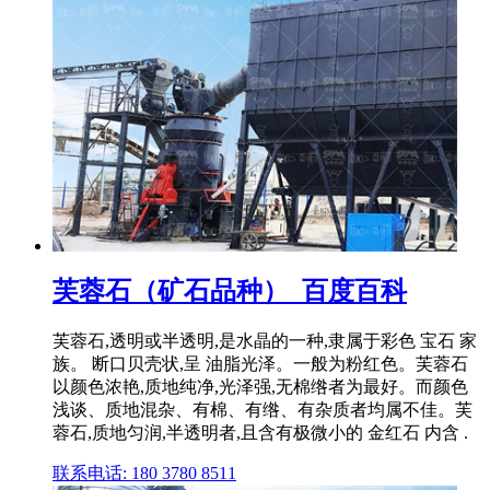
芙蓉石（矿石品种）_百度百科
芙蓉石,透明或半透明,是水晶的一种,隶属于彩色 宝石 家
族。 断口贝壳状,呈 油脂光泽。一般为粉红色。芙蓉石
以颜色浓艳,质地纯净,光泽强,无棉绺者为最好。而颜色
浅谈、质地混杂、有棉、有绺、有杂质者均属不佳。芙
蓉石,质地匀润,半透明者,且含有极微小的 金红石 内含 .
联系电话: 180 3780 8511