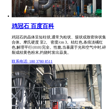
鸡冠石 百度百科
鸡冠石的晶体呈短柱状,通常为粒状、簇状或致密块状集
合体。摩氏硬度 至2。 密度/cm 3。桔红色,条痕淡橘红
色,解理平行{010}完全。性脆,当暴露于光和空气中时,碎
裂成桔黄色粉末,灼烧时发出蒜臭。
联系电话: 180 3780 8511