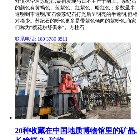
舒俱徕学名苏纪石,最初发现与日本主产于南非。苏纪石
的颜色有黄褐色、蓝紫色、红紫色、暗红色；多数呈半
透明到不透明,宝石级苏纪石打光后呈明亮的半透明,但相
对稀少。苏纪石的粉色更多是带紫色倾向的紫粉色,商家
们称为"樱花粉舒俱来"。方柱石
联系电话: 180 3780 8511
20种收藏在中国地质博物馆里的矿晶,