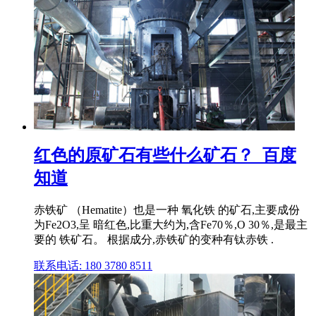
红色的原矿石有些什么矿石？_百度
知道
赤铁矿 （Hematite）也是一种 氧化铁 的矿石,主要成份
为Fe2O3,呈 暗红色,比重大约为,含Fe70％,O 30％,是最主
要的 铁矿石。 根据成分,赤铁矿的变种有钛赤铁 .
联系电话: 180 3780 8511