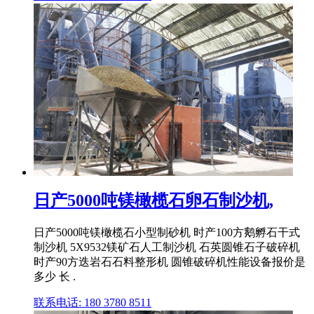
日产5000吨镁橄榄石卵石制沙机,
日产5000吨镁橄榄石小型制砂机 时产100方鹅孵石干式
制沙机 5X9532镁矿石人工制沙机 石英圆锥石子破碎机
时产90方迭岩石石料整形机 圆锥破碎机性能设备报价是
多少 长 .
联系电话: 180 3780 8511