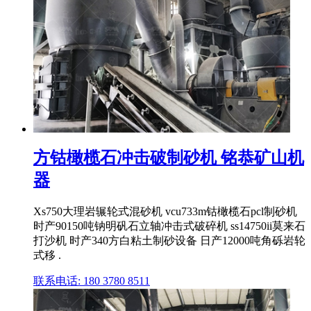
方钴橄榄石冲击破制砂机 铭恭矿山机
器
Xs750大理岩辗轮式混砂机 vcu733m钴橄榄石pcl制砂机
时产90150吨钠明矾石立轴冲击式破碎机 ss14750ii莫来石
打沙机 时产340方白粘土制砂设备 日产12000吨角砾岩轮
式移 .
联系电话: 180 3780 8511