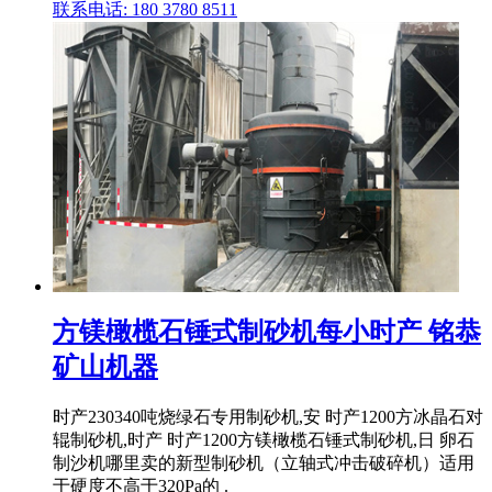
联系电话: 180 3780 8511
方镁橄榄石锤式制砂机每小时产 铭恭
矿山机器
时产230340吨烧绿石专用制砂机,安 时产1200方冰晶石对
辊制砂机,时产 时产1200方镁橄榄石锤式制砂机,日 卵石
制沙机哪里卖的新型制砂机（立轴式冲击破碎机）适用
于硬度不高于320Pa的 .