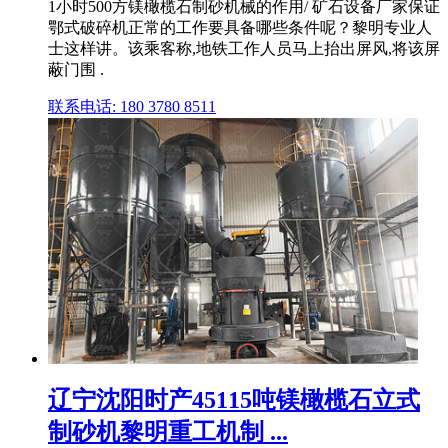
1小时500方镁橄榄石制砂机械的作用/ 矿石设备厂家保证
鄂式破碎机正常的工作要具备哪些条件呢？黎明专业人
士这样讲。该乘客称,地铁工作人员马上抬出屏风,将该屏
蔽门围 .
联系电话: 180 3780 8511
辽宁沈阳时产45115吨镁橄榄石立式
制砂机黎明重工机制 ...