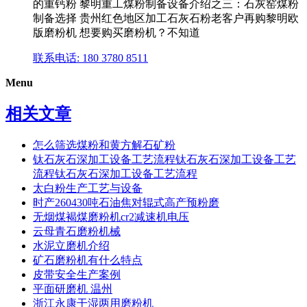
的重钙粉 黎明重工煤粉制备设备介绍之三：石灰窑煤粉
制备选择 贵州红色地区加工石灰石粉老客户再购黎明欧
版磨粉机 想要购买磨粉机？不知道
联系电话: 180 3780 8511
Menu
相关文章
怎么筛选煤粉和黄方解石矿粉
钛石灰石深加工设备工艺流程钛石灰石深加工设备工艺
流程钛石灰石深加工设备工艺流程
太白粉生产工艺与设备
时产260430吨石油焦对辊式高产预粉磨
无烟煤褐煤磨粉机cr2减速机电压
云母青石磨粉机械
水泥立磨机介绍
矿石磨粉机有什么特点
皮带安全生产案例
平面研磨机 温州
浙江永康干湿两用磨粉机