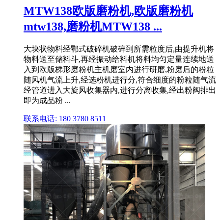
MTW138欧版磨粉机,欧版磨粉机
mtw138,磨粉机MTW138 ...
大块状物料经鄂式破碎机破碎到所需粒度后,由提升机将
物料送至储料斗,再经振动给料机将料均匀定量连续地送
入到欧版梯形磨粉机主机磨室内进行研磨,粉磨后的粉粒
随风机气流上升,经选粉机进行分,符合细度的粉粒随气流
经管道进入大旋风收集器内,进行分离收集,经出粉阀排出
即为成品粉 ...
联系电话: 180 3780 8511