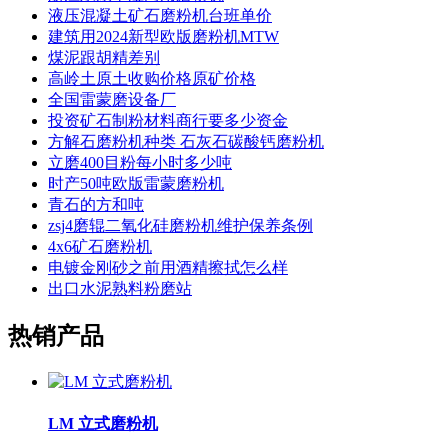
液压混凝土矿石磨粉机台班单价
建筑用2024新型欧版磨粉机MTW
煤泥跟胡精差别
高岭土原土收购价格原矿价格
全国雷蒙磨设备厂
投资矿石制粉材料商行要多少资金
方解石磨粉机种类 石灰石碳酸钙磨粉机
立磨400目粉每小时多少吨
时产50吨欧版雷蒙磨粉机
青石的方和吨
zsj4磨辊二氧化硅磨粉机维护保养条例
4x6矿石磨粉机
电镀金刚砂之前用酒精擦拭怎么样
出口水泥熟料粉磨站
热销产品
LM 立式磨粉机