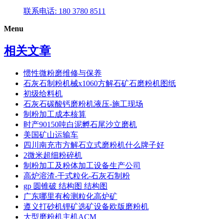
联系电话: 180 3780 8511
Menu
相关文章
惯性微粉磨维修与保养
石灰石制粉机械x1060方解石矿石磨粉机图纸
初级给料机
石灰石碳酸钙磨粉机液压-施工现场
制粉加工成本核算
时产90150吨白泥孵石尾沙立磨机
美国矿山运输车
四川南充市方解石立式磨粉机什么牌子好
2微米超细粉碎机
制粉加工及粉体加工设备生产公司
高炉溶渣-干式粒化-石灰石制粉
gp 圆锥破 结构图 结构图
广东哪里有检测粒化高炉矿
遵义打砂机锂矿选矿设备欧版磨粉机
大型磨粉机主机ACM