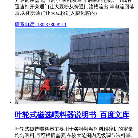
开启调质器,适当调小 喂料频率,开启喂料电机。（或者
迅速打开旁通门让大豆粉从旁通门溜槽流出,等电流回落
后,关闭旁通门让大豆粉进入膨化腔内）
联系电话: 180 3780 8511
叶轮式磁选喂料器说明书_百度文库
叶轮式磁选喂料器主要用于各种颗粒饲料粉碎机的定量
均匀喂料,且可根据需要,在较大范围内无级调节喂料量,