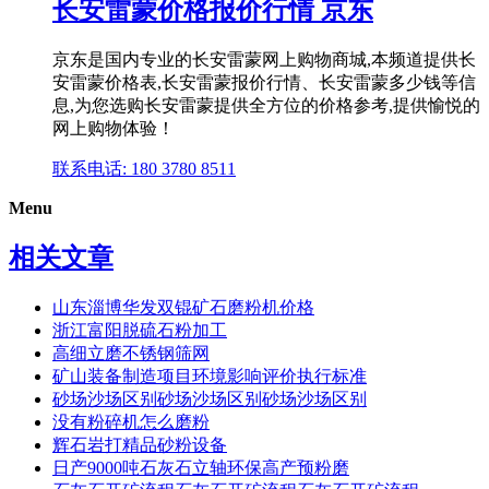
长安雷蒙价格报价行情 京东
京东是国内专业的长安雷蒙网上购物商城,本频道提供长
安雷蒙价格表,长安雷蒙报价行情、长安雷蒙多少钱等信
息,为您选购长安雷蒙提供全方位的价格参考,提供愉悦的
网上购物体验！
联系电话: 180 3780 8511
Menu
相关文章
山东淄博华发双锟矿石磨粉机价格
浙江富阳脱硫石粉加工
高细立磨不锈钢筛网
矿山装备制造项目环境影响评价执行标准
砂场沙场区别砂场沙场区别砂场沙场区别
没有粉碎机怎么磨粉
辉石岩打精品砂粉设备
日产9000吨石灰石立轴环保高产预粉磨