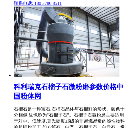
联系电话: 180 3780 8511
科利瑞克石榴子石微粉磨参数价格中
国粉体网
石榴石是一种宝石,石榴石晶体与石榴籽的形状、颜色十
分相似,故也称为"石榴子石"。石榴子石微粉磨主要适用
于对中、低硬度,莫氏硬度≤6级的非易燃易爆的脆性物料
的超细粉加工,如方解石、白垩、石榴子石、白云石、炭