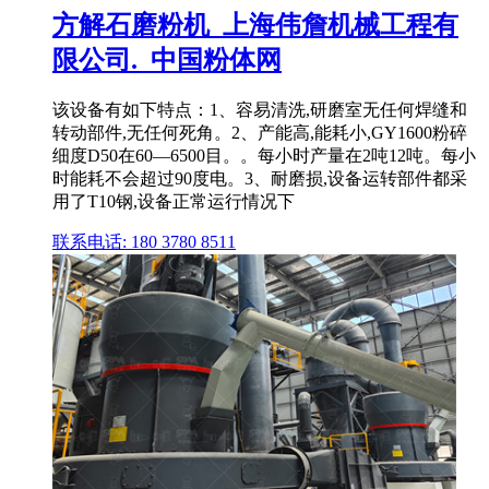
方解石磨粉机_上海伟詹机械工程有
限公司._中国粉体网
该设备有如下特点：1、容易清洗,研磨室无任何焊缝和
转动部件,无任何死角。2、产能高,能耗小,GY1600粉碎
细度D50在60—6500目。。每小时产量在2吨12吨。每小
时能耗不会超过90度电。3、耐磨损,设备运转部件都采
用了T10钢,设备正常运行情况下
联系电话: 180 3780 8511