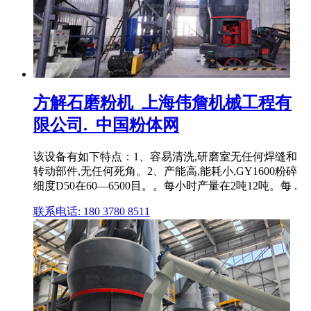
方解石磨粉机_上海伟詹机械工程有
限公司._中国粉体网
该设备有如下特点：1、容易清洗,研磨室无任何焊缝和
转动部件,无任何死角。2、产能高,能耗小,GY1600粉碎
细度D50在60—6500目。。每小时产量在2吨12吨。每 .
联系电话: 180 3780 8511