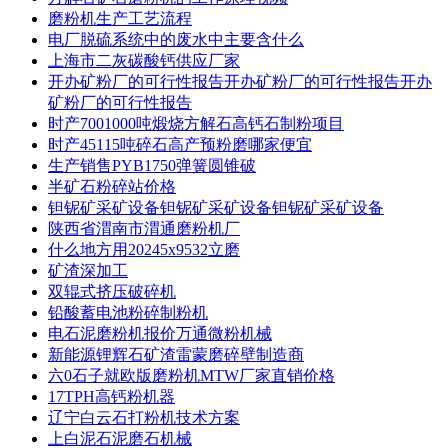
磨粉机生产工艺流程
电厂脱硫系统中的废水中主要含什么
上海市二灰碳酸钙供应厂家
开办矿粉厂的可行性报告开办矿粉厂的可行性报告开办
矿粉厂的可行性报告
时产7001000吨煅烧方解石高钙石制粉项目
时产45115吨碎石高产预粉磨哪家便宜
生产销售PYB1750弹簧圆锥破
半矿石粉碎站价格
钽铌矿采矿设备钽铌矿采矿设备钽铌矿采矿设备
陕西省渭南市渭通磨粉机厂
什么地方用20245x9532立磨
矿渣深加工
双辊式挤压破碎机
铅酸蓄电池粉碎制粉机
电石泥磨粉机报价万通微粉机械
新能源锂辉石矿渣雷蒙磨碎壁制造商
六0石子就欧版磨粉机MTW厂家直销价格
17TPH高钙粉机器
辽宁白云石打粉机技术方案
上白泥石泥磨石机械