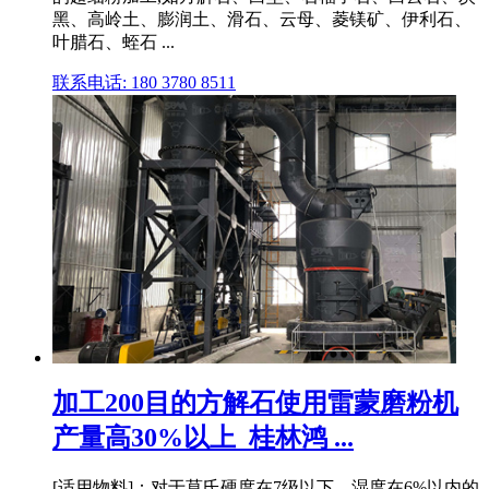
黑、高岭土、膨润土、滑石、云母、菱镁矿、伊利石、
叶腊石、蛭石 ...
联系电话: 180 3780 8511
加工200目的方解石使用雷蒙磨粉机
产量高30%以上_桂林鸿 ...
[适用物料]：对于莫氏硬度在7级以下、湿度在6%以内的