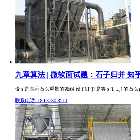
九章算法 | 微软面试题：石子归并 知
设 s 是表示石头重量的数组,设 f [i] [j] 是将 s 
联系电话: 180 3780 8511