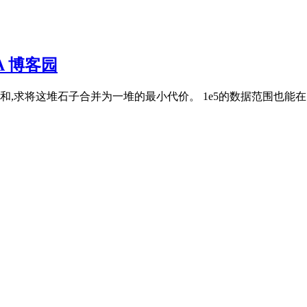
MA 博客园
这堆石子合并为一堆的最小代价。 1e5的数据范围也能在1s内轻松卡过啦！