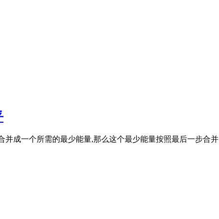
乎
[i,...,j] 的石头合并成一个所需的最少能量,那么这个最少能量按照最