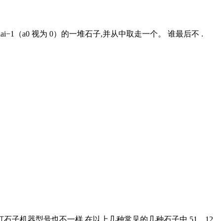
i
ai−1（a0 视为 0）的一堆石子,并从中取走一个。 谁最后不 .
石子机器型号也不一样,在以上几种常见的几种石子中,51、12