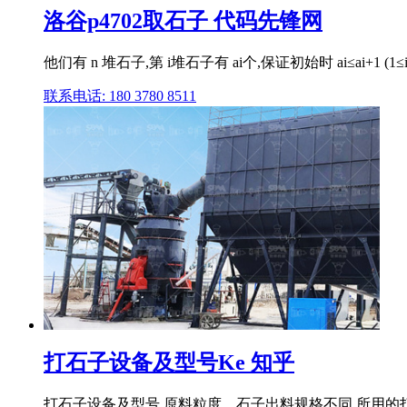
洛谷p4702取石子 代码先锋网
他们有 n 堆石子,第 i堆石子有 ai个,保证初始时 ai≤ai+1 (1≤
联系电话: 180 3780 8511
打石子设备及型号Ke 知乎
打石子设备及型号 原料粒度、石子出料规格不同,所用的打