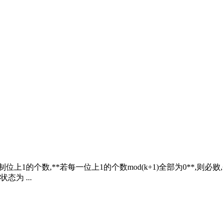
个数,**若每一位上1的个数mod(k+1)全部为0**,则必败,否则必
为 ...