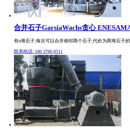
合并石子GarsiaWachs贪心 ENESA
有n堆石子,每次可以合并相邻两个石子,代价为两堆石子的和,求将
联系电话: 180 3780 8511