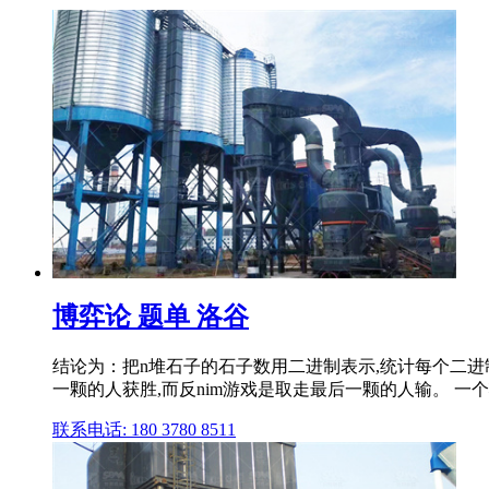
博弈论 题单 洛谷
结论为：把n堆石子的石子数用二进制表示,统计每个二进制位上1的
一颗的人获胜,而反nim游戏是取走最后一颗的人输。 一个状态
联系电话: 180 3780 8511