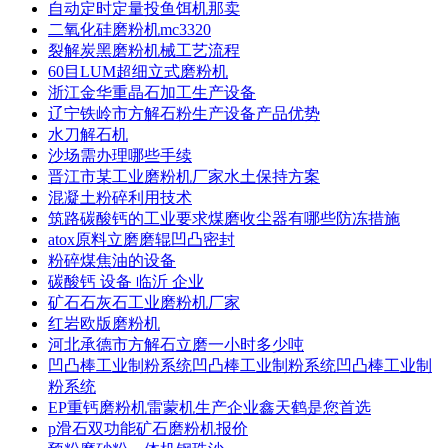
自动定时定量投鱼饵机那卖
二氧化硅磨粉机mc3320
裂解炭黑磨粉机械工艺流程
60目LUM超细立式磨粉机
浙江金华重晶石加工生产设备
辽宁铁岭市方解石粉生产设备产品优势
水刀解石机
沙场需办理哪些手续
晋江市某工业磨粉机厂家水土保持方案
混凝土粉碎利用技术
筑路碳酸钙的工业要求煤磨收尘器有哪些防冻措施
atox原料立磨磨辊凹凸密封
粉碎煤焦油的设备
碳酸钙 设备 临沂 企业
矿石石灰石工业磨粉机厂家
红岩欧版磨粉机
河北承德市方解石立磨一小时多少吨
凹凸棒工业制粉系统凹凸棒工业制粉系统凹凸棒工业制
粉系统
EP重钙磨粉机雷蒙机生产企业鑫天鹤是您首选
p滑石双功能矿石磨粉机报价