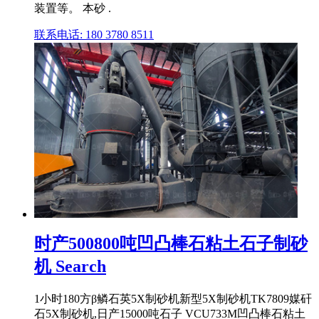
装置等。 本砂 .
联系电话: 180 3780 8511
时产500800吨凹凸棒石粘土石子制砂
机 Search
1小时180方β鳞石英5X制砂机新型5X制砂机TK7809媒矸
石5X制砂机,日产15000吨石子 VCU733M凹凸棒石粘土