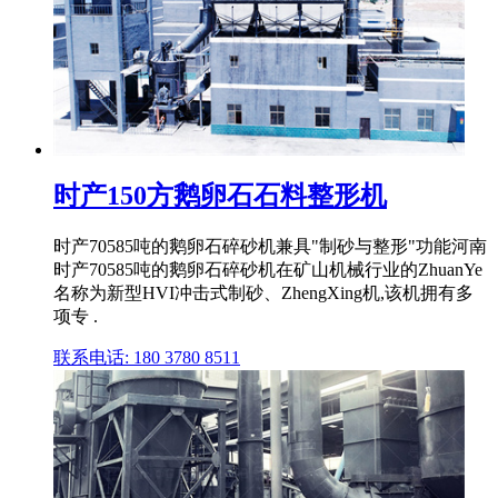
时产150方鹅卵石石料整形机
时产70585吨的鹅卵石碎砂机兼具"制砂与整形"功能河南
时产70585吨的鹅卵石碎砂机在矿山机械行业的ZhuanYe
名称为新型HVI冲击式制砂、ZhengXing机,该机拥有多
项专 .
联系电话: 180 3780 8511