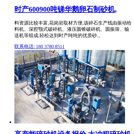
时产600900吨锑华鹅卵石制砂机,
料资源比较丰富,花岗岩取材方便,该碎石生产线由振动给
料机、深腔颚式破碎机、液压圆锥破碎机、圆振筛、输
送机等组成,轻松达到时产吨吨的优质砂.。
联系电话: 180 3780 8511