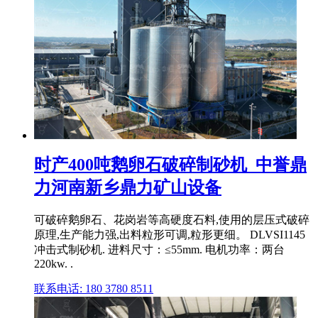
时产400吨鹅卵石破碎制砂机_中誉鼎
力河南新乡鼎力矿山设备
可破碎鹅卵石、花岗岩等高硬度石料,使用的层压式破碎
原理,生产能力强,出料粒形可调,粒形更细。 DLVSI1145
冲击式制砂机. 进料尺寸：≤55mm. 电机功率：两台
220kw. .
联系电话: 180 3780 8511