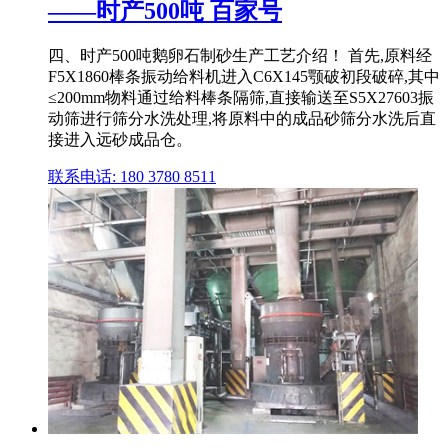
——时产500吨 百家号
四、时产500吨鹅卵石制砂生产工艺介绍！ 首先,原料经
F5X1860棒条振动给料机进入C6X145颚破初段破碎,其中
≤200mm物料通过给料棒条隔筛,直接输送至S5X27603振
动筛进行筛分水洗处理,将原料中的成品砂筛分水洗后直
接进入远砂成品仓。
联系电话: 180 3780 8511