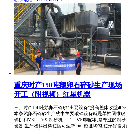
重庆时产150吨鹅卵石碎砂生产现场
开工（附视频）红星机器
三、时产150吨鹅卵石碎砂"主要设备"提高整体收益40%
本条鹅卵石碎砂生产线中主要破碎设备就是单缸圆锥破
碎机和VSI ... VSI制砂机 ： 1、VSI制砂机是专业的制砂
设备,生产物料出料粒度可达05mm,粒度均匀,粒形好看,有