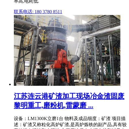
率高,电耗低.
联系电话: 180 3780 8511
江苏连云港矿渣加工现场冶金渣固废
黎明重工,磨粉机,雷蒙磨 ...
设备：LM1300K立磨1台 物料及成品细度：矿渣 项目描
述：矿渣又称粒化高炉矿渣,是高炉炼铁的副产品,具有较