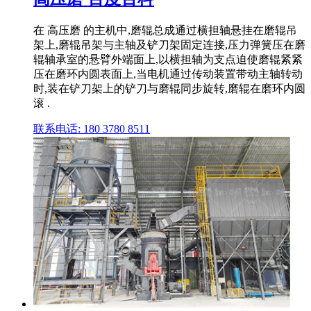
在 高压磨 的主机中,磨辊总成通过横担轴悬挂在磨辊吊
架上,磨辊吊架与主轴及铲刀架固定连接,压力弹簧压在磨
辊轴承室的悬臂外端面上,以横担轴为支点迫使磨辊紧紧
压在磨环内圆表面上,当电机通过传动装置带动主轴转动
时,装在铲刀架上的铲刀与磨辊同步旋转,磨辊在磨环内圆
滚 .
联系电话: 180 3780 8511