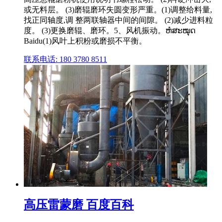
或无料层。 (3)磨辊磨环失圆变形严重。(1)调整给料量,
找正同轴度,调 整两联轴器中间的间隙。 (2)减少进料粒
度。 (3)更换磨辊、磨环。5、风机振动。ຫໍສະໝຸດ
Baidu(1)风叶上积粉或磨损不平衡。
联系电话: 180 3780 8511
高压雷蒙磨 百度百科