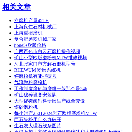
相关文章
立磨机产量45TH
上海良仁石材机械厂
上海重衡磨机
复合肥磨粉机械厂家
hone5s欧版价格
广西百色市白云石磨机操作视频
矿山小型欧版磨粉机MTW维修视频
河北张家口市方解石磨机型号
RHEWUM 粉磨系统机
鳄磨粉机有哪些型号
气流微粉磨粉机
工作制度磨矿与磨粉一般那个是24h
矿山破碎设备安装队
大型锡碳酸钙料研磨生产线全套设
煤砂磨粉机
每小时产250T2024岩石欧版磨粉机MTW
巨石头松用什么办破开
生石灰大理石线条图片
石榴石加工方解石碳酸钙粉碎站和大型碳酸钙粉碎站