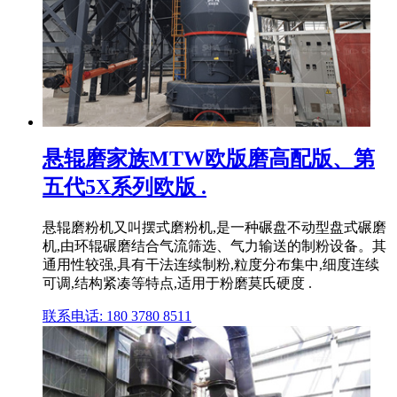
悬辊磨家族MTW欧版磨高配版、第
五代5X系列欧版 .
悬辊磨粉机又叫摆式磨粉机,是一种碾盘不动型盘式碾磨
机,由环辊碾磨结合气流筛选、气力输送的制粉设备。其
通用性较强,具有干法连续制粉,粒度分布集中,细度连续
可调,结构紧凑等特点,适用于粉磨莫氏硬度 .
联系电话: 180 3780 8511