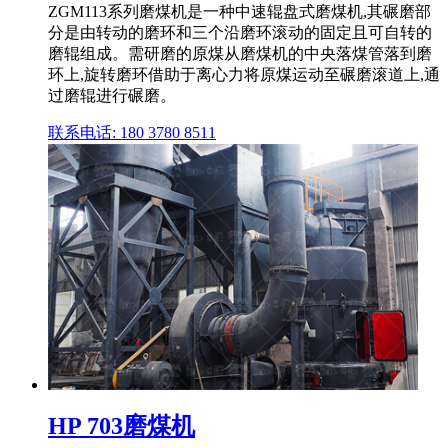
ZGM113系列磨煤机是一种中速辊盘式磨煤机,其碾磨部
分是由转动的磨环和三个沿磨环滚动的固定且可自转的
磨辊组成。需研磨的原煤从磨煤机的中央落煤管落到磨
环上,旋转磨环借助于离心力将原煤运动至碾磨滚道上,通
过磨辊进行碾磨。
联系电话: 180 3780 8511
HP 703磨煤机