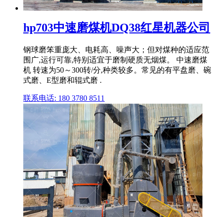
hp703中速磨煤机DQ38红星机器公司
钢球磨笨重庞大、电耗高、噪声大；但对煤种的适应范
围广,运行可靠,特别适宜于磨制硬质无烟煤。 中速磨煤
机 转速为50～300转/分,种类较多。常见的有平盘磨、碗
式磨、E型磨和辊式磨 .
联系电话: 180 3780 8511