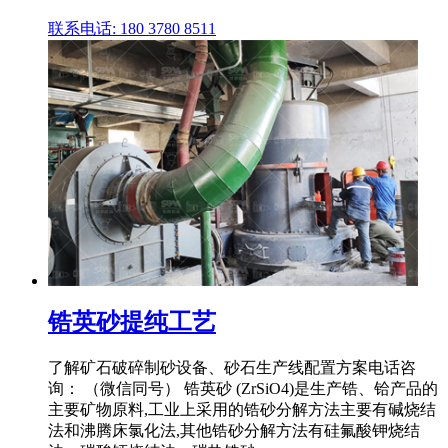
联系电话: 180 3780 8511
锆英砂提纯工艺
了解矿石破碎制砂设备、砂石生产线配置方案电话咨
询： （微信同号） 锆英砂 (ZrSiO4)是生产锆、铪产品的
主要矿物原料,工业上采用的锆砂分解方法主要有碱烧结
法和沸腾床氯化法,其他锆砂分解方法有硅氟酸钾烧结