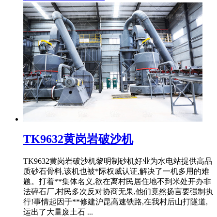
TK9632黄岗岩破沙机
TK9632黄岗岩破沙机黎明制砂机好业为水电站提供高品
质砂石骨料,该机也被*际权威认证,解决了一机多用的难
题。打着**集体名义,欲在离村民居住地不到米处开办非
法碎石厂,村民多次反对协商无果,他们竟然扬言要强制执
行!事情起因于**修建沪昆高速铁路,在我村后山打隧道,
运出了大量废土石 ...