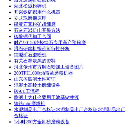
湖北松滋粉碎机
开采铁矿都用什么机器
立式珠磨機原理
磁黄石膏粉矿超细磨
石灰石岩矿山开采方法
碳酸钙代加工合同
时产90150吨烧绿石专用高产预粉磨
滑石研磨机报价可行性分析
纯碱矿石磨粉机
有关石墨炭黑的资料
河北沧州市方解石粉加工设备图片
200TPH1080tph雷蒙磨粉机器
山东省膨润土许可证
混泥土高岭土磨细设备
碳9加工流程
膨润土为什么要用于油基钻井液
铁路mtm磨粉机
水泥制品出厂合格证水泥制品出厂合格证水泥制品出厂
合格证
1小时200方金刚砂磨粉设备