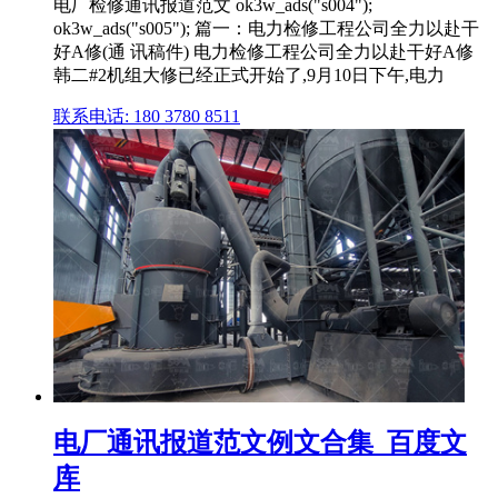
电厂检修通讯报道范文 ok3w_ads("s004");
ok3w_ads("s005"); 篇一：电力检修工程公司全力以赴干
好A修(通 讯稿件) 电力检修工程公司全力以赴干好A修
韩二#2机组大修已经正式开始了,9月10日下午,电力
联系电话: 180 3780 8511
电厂通讯报道范文例文合集_百度文
库