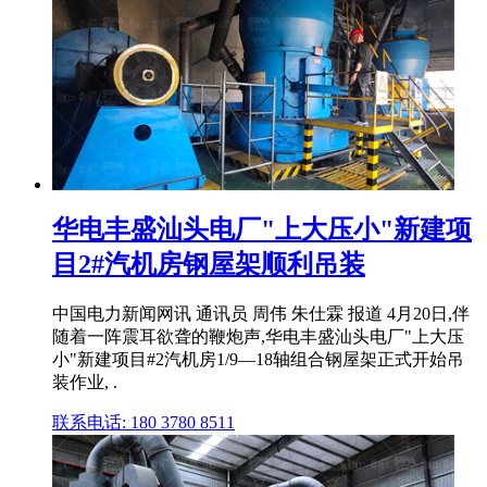
华电丰盛汕头电厂"上大压小"新建项
目2#汽机房钢屋架顺利吊装
中国电力新闻网讯 通讯员 周伟 朱仕霖 报道 4月20日,伴
随着一阵震耳欲聋的鞭炮声,华电丰盛汕头电厂"上大压
小"新建项目#2汽机房1/9—18轴组合钢屋架正式开始吊
装作业, .
联系电话: 180 3780 8511