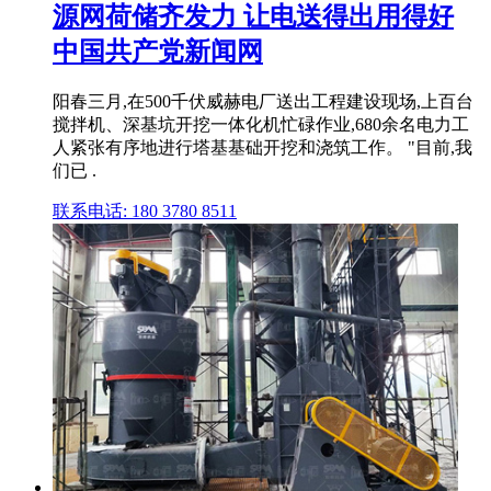
源网荷储齐发力 让电送得出用得好
中国共产党新闻网
阳春三月,在500千伏威赫电厂送出工程建设现场,上百台
搅拌机、深基坑开挖一体化机忙碌作业,680余名电力工
人紧张有序地进行塔基基础开挖和浇筑工作。 "目前,我
们已 .
联系电话: 180 3780 8511