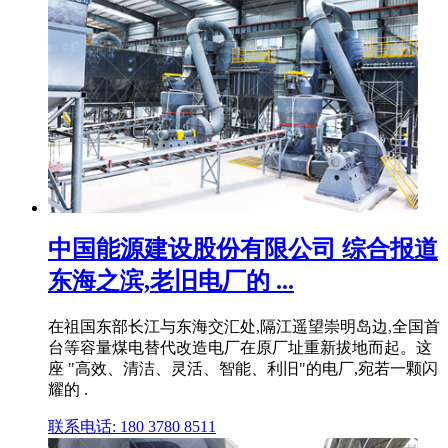
中国能源建设股份有限公司 综合报道
东海之滨,老旧电厂的 ...
在祖国东部长江与东海交汇处,隔江遥望崇明岛边,全国首
台等容量煤电替代改造电厂在原厂址重新拔地而起。这
座 "高效、清洁、灵活、智能、利旧"的电厂,宛若一颗闪
耀的 .
联系电话: 180 3780 8511