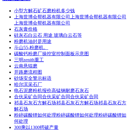
小型方解石矿石磨粉机多少钱
上海世博会帮机器有限公司上海世博会帮机器有限公司
上海世博会帮机器有限公司
石灰膏价格
硅灰石白云石 用途 玻璃白云石等
粉磨机油封是用途
斗山55-粉磨机。
碳酸钙粉磨厂操控室控制面板示意图
三明zenith重工
云南悬辊磨
开路磨流程图
砂场安全警示标语
哈尔滨采石厂
电石泥磨粉机报价高锰钢耐磨石灰石
合伙采矿合同合伙采矿合同合伙采矿合同
祁县石灰石方解石场祁县石灰石方解石场祁县石灰石方
解石场
粉碎碳酸锂如何处理粉碎碳酸锂如何处理粉碎碳酸锂如
何处理
300乘以1300锷破产量