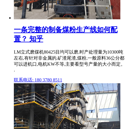
一条完整的制备煤粉生产线如何配
置？ 知乎
LM立式磨煤机80425目均可以磨,时产处理量为10300吨
左右,有针对非金属的,矿渣尾渣,煤粉,一般原料36公分都
可以进机口,电机KW不等,主要看型号产量的大小而定。
.
联系电话: 180 3780 8511