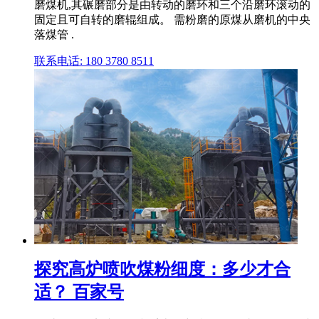
磨煤机,其碾磨部分是由转动的磨环和三个沿磨环滚动的
固定且可自转的磨辊组成。 需粉磨的原煤从磨机的中央
落煤管 .
联系电话: 180 3780 8511
探究高炉喷吹煤粉细度：多少才合
适？ 百家号