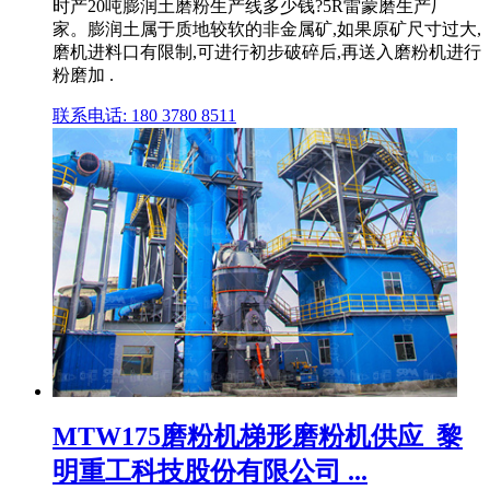
时产20吨膨润土磨粉生产线多少钱?5R雷蒙磨生产厂
家。膨润土属于质地较软的非金属矿,如果原矿尺寸过大,
磨机进料口有限制,可进行初步破碎后,再送入磨粉机进行
粉磨加 .
联系电话: 180 3780 8511
MTW175磨粉机梯形磨粉机供应_黎
明重工科技股份有限公司 ...