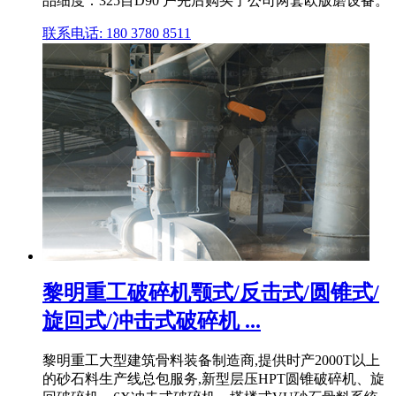
品细度：325目D90 户先后购买了公司两套欧版磨设备。
联系电话: 180 3780 8511
黎明重工破碎机颚式/反击式/圆锥式/
旋回式/冲击式破碎机 ...
黎明重工大型建筑骨料装备制造商,提供时产2000T以上
的砂石料生产线总包服务,新型层压HPT圆锥破碎机、旋