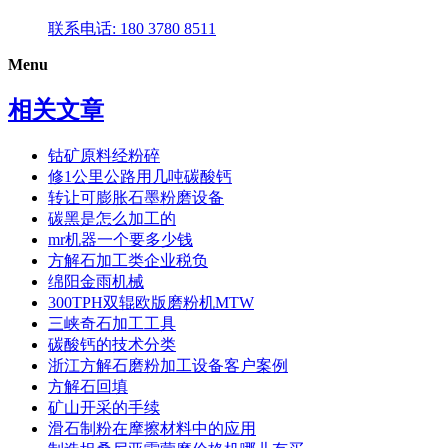
联系电话: 180 3780 8511
Menu
相关文章
钴矿原料经粉碎
修1公里公路用几吨碳酸钙
转让可膨胀石墨粉磨设备
碳黑是怎么加工的
mr机器一个要多少钱
方解石加工类企业税负
绵阳金雨机械
300TPH双辊欧版磨粉机MTW
三峡奇石加工工具
碳酸钙的技术分类
浙江方解石磨粉加工设备客户案例
方解石回填
矿山开采的手续
滑石制粉在摩擦材料中的应用