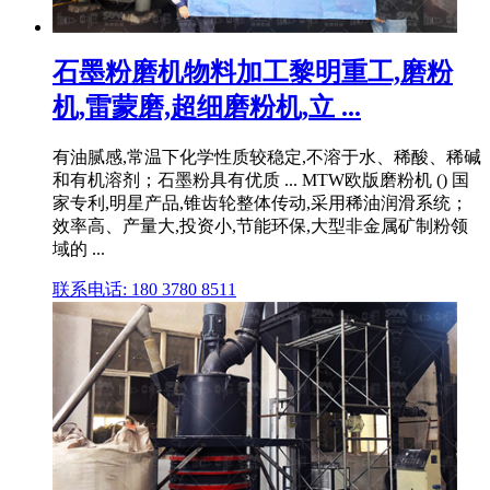
石墨粉磨机物料加工黎明重工,磨粉
机,雷蒙磨,超细磨粉机,立 ...
有油腻感,常温下化学性质较稳定,不溶于水、稀酸、稀碱
和有机溶剂；石墨粉具有优质 ... MTW欧版磨粉机 () 国
家专利,明星产品,锥齿轮整体传动,采用稀油润滑系统；
效率高、产量大,投资小,节能环保,大型非金属矿制粉领
域的 ...
联系电话: 180 3780 8511