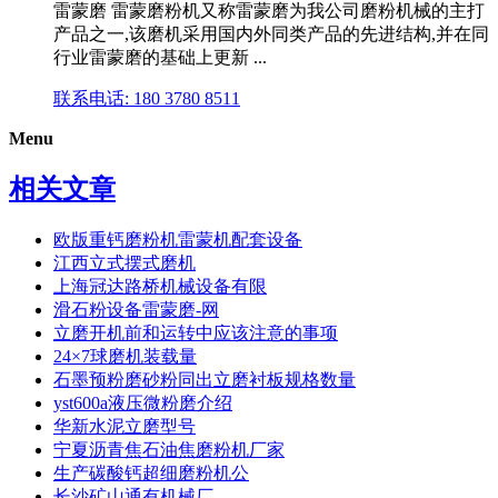
雷蒙磨 雷蒙磨粉机又称雷蒙磨为我公司磨粉机械的主打
产品之一,该磨机采用国内外同类产品的先进结构,并在同
行业雷蒙磨的基础上更新 ...
联系电话: 180 3780 8511
Menu
相关文章
欧版重钙磨粉机雷蒙机配套设备
江西立式摆式磨机
上海冠达路桥机械设备有限
滑石粉设备雷蒙磨-网
立磨开机前和运转中应该注意的事项
24×7球磨机装载量
石墨预粉磨砂粉同出立磨衬板规格数量
yst600a液压微粉磨介绍
华新水泥立磨型号
宁夏沥青焦石油焦磨粉机厂家
生产碳酸钙超细磨粉机公
长沙矿山通有机械厂