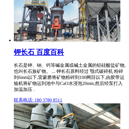
钾长石 百度百科
长石是钾、钠、钙等碱金属或碱土金属的铝硅酸盐矿物,
也叫长石族矿物。 ... 钾长石原料经过 颚式破碎机 粉碎
到6mm以下,雷蒙磨将矿物粉碎到100网目以下,由胶带运
输机将矿物运到池中与CaO水浸泡20min,然后经泵打入
加温加压 .
联系电话: 180 3780 8511