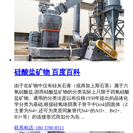
硅酸盐矿物 百度百科
由于在矿物中仅有硅灰石膏（或再加上斯石英）属于六
氧硅酸盐,因而硅酸盐矿物的分类实际上只限于四氧硅酸
盐矿物。通用的分类法是以布拉格1930年提出的晶体化
学分类为基础,根据硅氧络阴离子骨干中[zo4]四面体（Z
主要为Si4+,还可为类质同象替代Si4+的Al3+、Be2+、
B3+等）的连接形式而划分为岛 ...
联系电话: 180 3780 8511