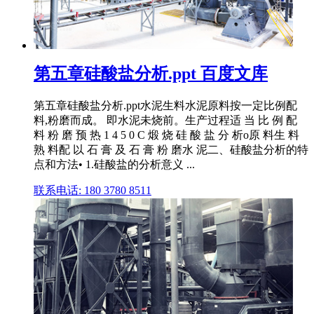
第五章硅酸盐分析.ppt 百度文库
第五章硅酸盐分析.ppt水泥生料水泥原料按一定比例配
料,粉磨而成。 即水泥未烧前。生产过程适 当 比 例 配
料 粉 磨 预 热 1 4 5 0 C 煅 烧 硅 酸 盐 分 析o原 料生 料
熟 料配 以 石 膏 及 石 膏 粉 磨水 泥二、硅酸盐分析的特
点和方法• 1.硅酸盐的分析意义 ...
联系电话: 180 3780 8511