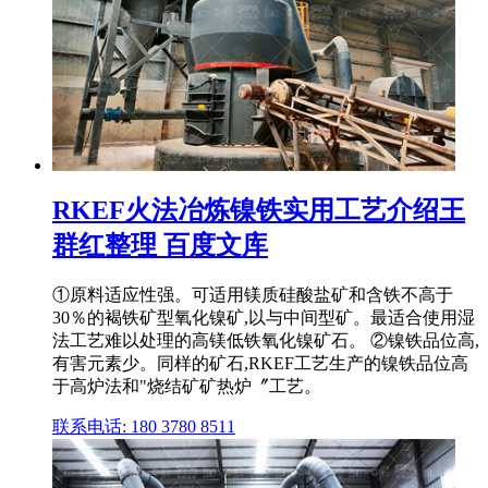
RKEF火法冶炼镍铁实用工艺介绍王
群红整理 百度文库
①原料适应性强。可适用镁质硅酸盐矿和含铁不高于
30％的褐铁矿型氧化镍矿,以与中间型矿。最适合使用湿
法工艺难以处理的高镁低铁氧化镍矿石。 ②镍铁品位高,
有害元素少。同样的矿石,RKEF工艺生产的镍铁品位高
于高炉法和"烧结矿矿热炉〞工艺。
联系电话: 180 3780 8511