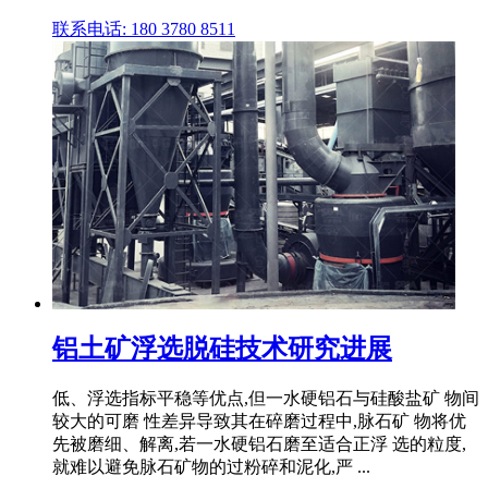
联系电话: 180 3780 8511
铝土矿浮选脱硅技术研究进展
低、浮选指标平稳等优点,但一水硬铝石与硅酸盐矿 物间
较大的可磨 性差异导致其在碎磨过程中,脉石矿 物将优
先被磨细、解离,若一水硬铝石磨至适合正浮 选的粒度,
就难以避免脉石矿物的过粉碎和泥化,严 ...