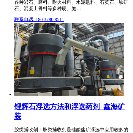
各种岩石、磨料、耐火材料、水泥熟料、石英石、铁矿
石、混凝土骨料等多种硬、脆 ...
联系电话: 180 3780 8511
锂辉石浮选方法和浮选药剂_鑫海矿
装
胺类捕收剂：胺类捕收剂是硅酸盐矿浮选中应用较多的