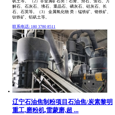
矾土等。 （2）非金属矿石类：石膏、滑石、萤石、方
解石、石灰石、坲石、重晶石、磷灰石、硅灰石、长
石、石英等。（3） 金属氧化物 类：锰铁矿、铬铁矿、
钛铁矿、铝矾土等。
联系电话: 180 3780 8511
辽宁石油焦制粉项目石油焦/炭素黎明
重工,磨粉机,雷蒙磨,超 ...