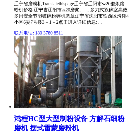
辽宁省磨粉机Translatethispage辽宁省辽阳市sz20磨浆磨
粉机价格|辽宁省辽阳市sz20磨浆。 ... 多刀式双碎室高效
多用安全节能破碎粉碎机魁章辽宁省沈阳市铁西区滑翔4
小区6委7号楼3－1－2点击进入详细信息: ...
联系电话: 180 3780 8511
鸿程HC型大型制粉设备 方解石细粉
磨机 摆式雷蒙磨粉机