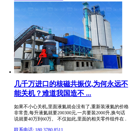
几千万进口的核磁共振仪,为何永远不
能关机？难道我国造不 ...
如果不小心关机,里面液氦就会没有了,重新装液氦的价格
非常贵,每升液氦就要200300元,一共要装2000升,换句话
说就要40万到60万。 不仅如此,里面的相关零件组件在 .
联系电话: 180 3780 8511