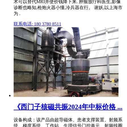
术可以替代MRI并使价钱降下来. 肿瘤放疗科医生,影像
诊断也略知,枪炮火器小懂,冷兵器在行。 谢妖,以上海市
为 .
联系电话: 180 3780 8511
《西门子核磁共振2024年中标价格 ...
设备构成：该产品由超导磁体、患者支撑装置、射频系
统、梯度系统、工作站、生理信号门控单元、射频线圈