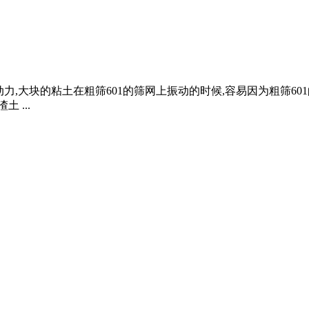
振动力,大块的粘土在粗筛601的筛网上振动的时候,容易因为粗筛6
 ...