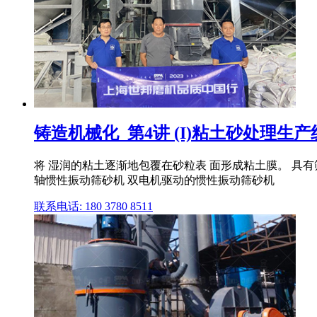
铸造机械化_第4讲 (I)粘土砂处理生产
将 湿润的粘土逐渐地包覆在砂粒表 面形成粘土膜。 具有筛
轴惯性振动筛砂机 双电机驱动的惯性振动筛砂机
联系电话: 180 3780 8511