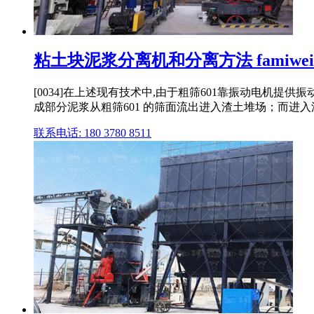
粘土块泥浆分离机和分离方法 famiwei
[0034]在上述现有技术中,由于粗筛601靠振动电机提供
成部分泥浆从粗筛601 的筛面流出进入渣土堆场；而进入渣土
联系电话: 180 3780 8511