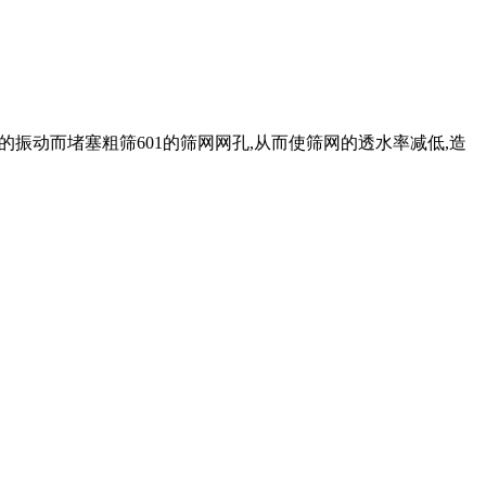
01的振动而堵塞粗筛601的筛网网孔,从而使筛网的透水率减低,造