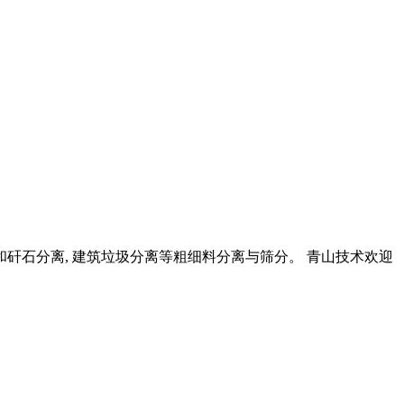
和矸石分离, 建筑垃圾分离等粗细料分离与筛分。 青山技术欢迎