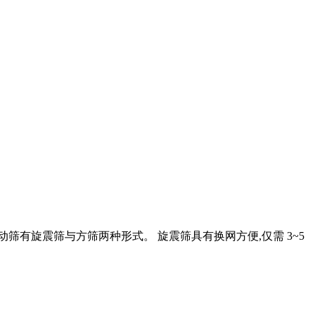
筛有旋震筛与方筛两种形式。 旋震筛具有换网方便,仅需 3~5