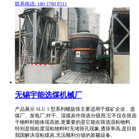
联系电话: 180 3780 8511
无锡宇能选煤机械厂
产品展示 SLU 1 型系列螺旋筛主要适用于煤矿企业、选
煤厂、发电厂,对干、湿煤炭作筛选分级用,它不仅在筛选
干物料时能体现高效,更重要的是它能在筛选湿粘物料、
特别是细粒度湿粘物料时无堵筛孔现象,透筛率高,是目前
我国解决湿粘煤炭,无法顺利分级的新颖设备。