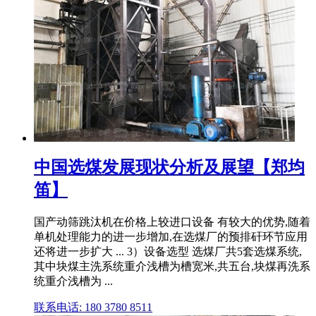
中国选煤发展现状分析及展望【郑均
笛】
国产动筛跳汰机在价格上较进口设备 有较大的优势,随着
单机处理能力的进一步增加,在选煤厂的预排矸环节应用
还将进一步扩大 ... 3）设备选型 选煤厂共5套选煤系统,
其中块煤主洗系统重介浅槽为槽宽米,共五台,块煤再洗系
统重介浅槽为 ...
联系电话: 180 3780 8511