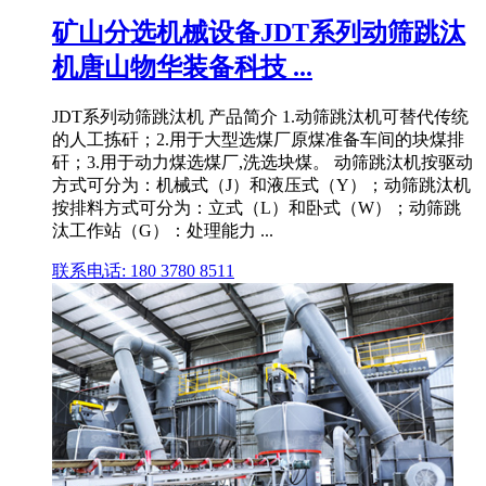
矿山分选机械设备JDT系列动筛跳汰
机唐山物华装备科技 ...
JDT系列动筛跳汰机 产品简介 1.动筛跳‌‌汰机可替代传统
的人工拣矸；2.用于大型选煤厂原煤准备车间的块煤排
矸；3.用于动力煤选煤厂,洗选块煤。 动筛跳汰机按驱动
方式可分为：机械式（J）和液压式（Y）；动筛跳汰机
按排料方式可分为：立式（L）和卧式（W）；动筛跳
汰工作站（G）：处理能力 ...
联系电话: 180 3780 8511