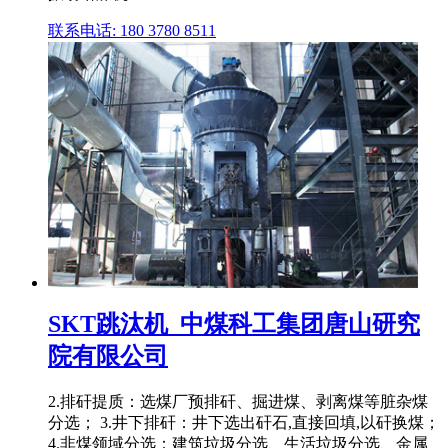
联系电话: 180 3780 8511
SKT跳汰机_中煤科工集团唐山研究
院有限公司
2.排矸提质：选煤厂预排矸、掘进煤、剥离煤等脏杂煤
分选； 3.井下排矸：井下选出矸石,直接回填,以矸换煤；
4.非煤领域分选：建筑垃圾分选、生活垃圾分选、金属