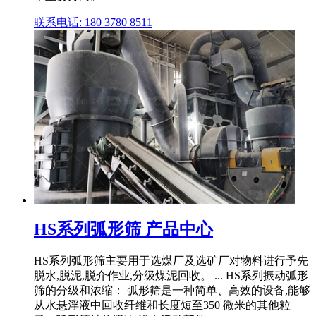
联系电话: 180 3780 8511
HS系列弧形筛 产品中心
HS系列弧形筛主要用于选煤厂及选矿厂对物料进行予先
脱水,脱泥,脱介作业,分级煤泥回收。 ... HS系列振动弧形
筛的分级和浓缩： 弧形筛是一种简单、高效的设备,能够
从水悬浮液中回收纤维和长度短至350 微米的其他粒